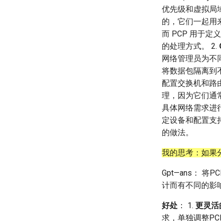
优先级和虚拟局域
NetSys Emulators
Implementation
Implementation
实验数据复现
In-orbit Computing
NSDI' 25
NSDI' 26
LEOCC
的，它们一起用来
SIGMOBILE Emulators
11月实验小结
FarmBeats
MobiCom' 25
NINeS' 26
ATC22 Phantom
SN2
Otter
SANTA
而 PCP 用于
Crowd-Sourced Platform
Visage
INFOCOM' 25
MobiCom' 26
SIGCOMM22 SimBricks
MobiCom24 CloudRIC
DeepSpace
MegaStation
5GMap
SSDO
CrowdLink
的处理方式。 2.
Cellular Protocol Stack
Whisper
OSDI' 25
IETF 125
SIGCOMM21 MimicNet
MobiCom24 DREW
Quasar
SaTE
RENC
SwapRAN
Ladder
LAW
EcoCell
网络管理员为不
L2D2
SOSP' 25
ASPLOS'26
SOSP17 CrystalNet
MobiCom22 FLEW
COSMOS
DTC in wild
TinyLEO
Tooth
SpaceSched
NovaPlan
SkySat
将数据包隔离到不
Magma
ASPLOS' 25
EuroSys'26
ATC15 Mahimahi
MobiCom21 Nervion
Colosseum
5G-EMANE
StarCDN
RegenHance
B2LoRa
QuESat
OrbitalBrain
配置交换机和路由
Pool CC
EuroSys' 25
MobiSys'26
NSDI22 PowerTCP
MobiCom21 Colosseum
Campus5G
Chronos
UWNet
LoopTailer
BAROC
Earth+
RadioNinja
理，因为它们通常
DL-RDMA
ATC' 25
SIGCOMM'26
SIGCOMM22 ABM
MobiCom21 AirSim N
Powder
CMP 5G Testbed
MetaAI
Mowgli
StableRoute
V2X
具体网络需求进行
SwitchML
APNet' 25
CCR21 Distrinet
MobiCom19 DAOW
EdgeNet
5GPerf
3Denv
CellReplay
SkyOctopus
Hybrid Virtualization
LEOCraft
定设备和配置支
Horovod
HotNets' 25
NetSoft18 Containernet 2.0
MobiSys25 HELIX
FABRIC
OAI 5G Impl
EGC
MiniLEO
Rhone
的做法。
NSDI23 Parsimon
MobiSys24 Maestro
Patchwork
Filled Pipe
SatPipe
SpaceExit
我的思考：如果
CoNEXT25 SplitSim
MobiSys21 SCOPE
Dasu
FjordLink
NetOptimiz
HotNets10 Mininet
MobiSys20 mm-FLEX
ProtoGENI
GWPlacement
Gpt—ans： 将P
NSDI25 CellReplay
Mobile System HW Figures
Cellbricks
In-Orbit Store
计而有不同的影
NSDI23 StarryNet
Puffer
Laser
好处
： 1.
更灵活
APNet24 OpenSN
Crowd-src Sensors
May24
求，单独调整PC
TPDS25 OpenSN
DECS
MOSAIC