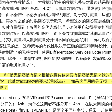
因为在大多数情况下，大数据传输中的数据包丢失对最终结果影
更高效地利用网络资源。 4. 对于大批量数据传输，通常使用有
源，而不会产生不必要的延迟和网络拥塞。对于实时流量，应使
性。再次对之前的错误回答表示歉意，希望这次的回答更加准确 
：实时流量得到了所需的高优先级处理，确保用户获得平稳和可靠
量数据传输可以高效利用网络，而不会导致拥塞或对其他流量产生
过将实时流量和大数据流量分开到不同的无损类别中，你可以保
需要注意的是，这种策略的有效性取决于正确的配置和网络设计。
当的无损类别，使用Differentiated Services Code Poi
等机制。此外，可能需要进行网络监控和调整，以确保所选择的Qo
所需的服务质量水平。
“另一种”是无损还是有损？批量数据传输需要有损还是无损？我的
v，此处对accuracy的要求没那么高），如果这里用的是无损
影响？
we need only PCP, VID and PCP cannot be separated” 
不能分开的） Ask：为什么这两者不能分开？ Ans： 在以太网帧的
ty Code Point）和VID（VLAN ID）是两个不同的字段，通常一