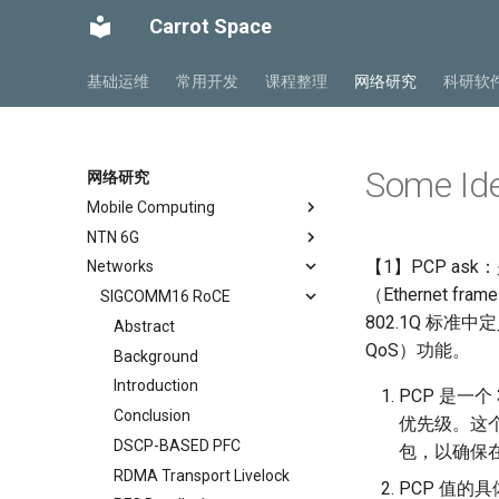
Carrot Space
基础运维
常用开发
课程整理
网络研究
科研软
Some Id
网络研究
Mobile Computing
NTN 6G
Private5G 阅读笔记
【1】PCP ask：
Networks
Mobile Ad Hoc Network
NTN Overview
Ch 1 Introduction
（Ethernet
Mobile Computing Models
NTN Outlook
SIGCOMM16 RoCE
Ch 2 Architecture
802.1Q 标准中
Mobile APP Architectures
O-RAN FirstLook
Ch 3 Radio Transmission
Abstract
QoS）功能。
Mobility Management
O-RAN DeepDive
Ch 4 Radio Access Network
Background
MIPv4 and MIPv6
NTN Signalings
Ch 5 Mobile Core
Introduction
PCP 是一个
Wireless Networks
Ch 6 Managed Cloud Service
Conclusion
优先级。这
DSCP-BASED PFC
包，以确保
RDMA Transport Livelock
PCP 值的