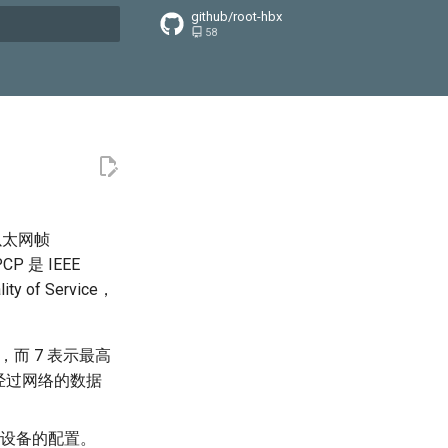
github/root-hbx
58
搜索引擎
于以太网帧
 是 IEEE
f Service，
，而 7 表示最高
经过网络的数据
和设备的配置。