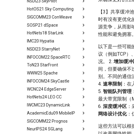
NSDI23 SkyPilot
MSCCLANG Schedulding
Why Don't We Use PDES in
Introduction
Abstract
Conclusion
Programs
Collective Communication
Practice
HotOS21 Sky Computing
Background
Introduction
Abstract
【3】共享缓冲
Review
Algorithms
MSCCLANG RUNTIME
Unison Design
SIGCOMM23 ConWeave
Case
Related Concepts and
Abstract
时有没有更优化
Industry Solutions — xCCL
EVALUATION
Implementation
Recent Developments
SOSP21 dSpace
Design and Implementation
Historical Context
Abstract
源竞争，从而影
Conclusions
RELATED WORK &&
Evaluation
The Vision of Sky Computing
HotNets18 StarLink
Consensus-Free
Lessons from the Internet
Introduction
Abstract
性能和避免拥塞
CONCLUSION
Discussion and Conclusion
Convergence
Intercloud Broker
IMC20 Hypatia
Compatibility Layer
Reordering out-of-order
Design Goals and Rationale
Abstract
以下是一些可能的
Experiments
packets
NSDI23 StarryNet
Intercloud Layer
Design
Starlink
Abstract
议（例如TCP）
Deployment Experience
ConWeave
INFOCOM22 SpaceRTC
Peering Between Clouds
Programming and Execution
Building Networks
Background && Related Work
Abstract
况。 2.
增加缓冲
Related Work
Evaluation
Model
ToN23 StarFront
Speculations About The
Routing
Hypatia Architecture
Introduction
Abstract
间，但要确保不过
Conclusion
Future
Discussion and Future Work
Runtime Architecture
WWW25 Spache
Agenda
Examing a few LEO paths
Preliminaries
Introduction
Abstract
别。不同的通信
Conclusion
Conclusion
INFOCOM24 SkyCastle
A Constellation-side View
Evaluation Methods
Background and Motivation
Introduction
All in One
4.
速率限制
：在
WCNC24 EdgeServer
Visualizing LEO Networks
Design
Framework
Background and Motivation
Abstract
5.
智能队列管理
HotNets24 LEO CC
Limitaions & Future Work &
Implementation and Usage
Performance Evaluation
STAR FRONT Overview
Introduction
Abstract
最大带宽限制（Max
Conclusion
IWCMC23 DynamicLink
Framework Evaluation
Related Work
Modeling
Tech Background
Introduction
Abstract
6.
深度缓冲区
：
AcademicEdu09 MobileIP
Case Studies
Conclusion
Judicious Replicas
Quantitative Perform
Related Work
Introduction
Abstract
网络设计优化
：
Placement
Analysis
SIGCOMM22 Prognos
Limitation and Future Work
System Model and Problem
Quick Start
Introduction
Mobile IP
这些方法可以根
Evaluation
SkyCastle Overview
Formulation
NeurIPS24 SGLang
Related Work
End2End Struggles
Related Work
Abstract
以改善网络性能