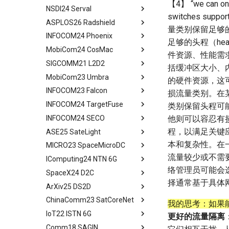
【4】 “we can only
Service
NSDI24 Serval
Challenges
Background
Abstract
switches su
Feasibility of In-orbit
ASPLOS26 Radshield
OEC
System Design
Background
Abstract
Compute
量类别保留足够的
INFOCOM24 Phoenix
Design
Methodology
Design Overview
Background
Abstract
Virtual Stationary
足够的头程（he
MobiCom24 CosMac
Methodology
Evaluation
System Design
Serval's Design
Background and Related
Abstract
件资源、性能需求
Discussion && Conclusion
Work
SIGCOMM21 L2D2
Evaluation
Related Work
Implementation and
Experimental Setup
Technique Background
Abstract
括缓冲区大小、
Methodology
Design and Implementation
MobiCom23 Umbra
Related Work
Conclusion and Future Work
Microbenchmarks
Phoenix Design Overview
Background
Abstract
的硬件资源，这可
Results
Ground Evaluation
INFOCOM23 Falcon
Conclusion & Future Work
End-to-End Results
Energy-effect Tasks
CosMac Overview and Goals
Background
Abstract
损流量类别。在
Related Work
Real-World Deployment in
Scheduling
INFOCOM24 TargetFuse
Related Work
Uplink Medium Access & Flow
GS Architecture
Satellite Networking Primer
Abstract
类别保留头程可能
Space
Conclusion
Performance Evaluation
Control
INFOCOM24 SECO
Concluding Discussion
Experimental Setup
Withhold Scheduling
Motivation and Related Work
Abstract
他则可以容忍有
Conclusions
Related Work
Centralized Download
程，以满足关键应
ASE25 SateLight
Microbenchmarks
System Design
Falcon Design
Background and Motivation
Abstract
Conclusion
Research Platform
本和复杂性。在
MICRO23 SpaceMicroDC
Results
Experimental Setup
Models and Formulation
System Design
System Model
tldr
Real-World Experiments
流量较少或不需
IComputing24 NTN 6G
Related Work
Experimental Evaluation
Algorithm Design
Evaluation
Solution of Problem
Abstract
Large-Scale Evaluation
络管理员可能会
SpaceX24 D2C
Conclusion
Related Work
Performance Evaluation
Related Work
Performance Evaluation
Background and Motivation
tldr
Related Work
择通常基于具体
ArXiv25 DS2D
Concluding Discussion
Other Related Work
Conclusion
Related Work
Data Requirements
tldr
Discussion
ChinaComm23 SatCoreNet
Conclusion
Conclusion
Effectiveness of Data
tldr
我的思考：如果
Conclusion
Reduction
IoT22 ISTN 6G
tldr
更好的流量隔离
Moving Ground-based
Comm18 SAGIN
tldr