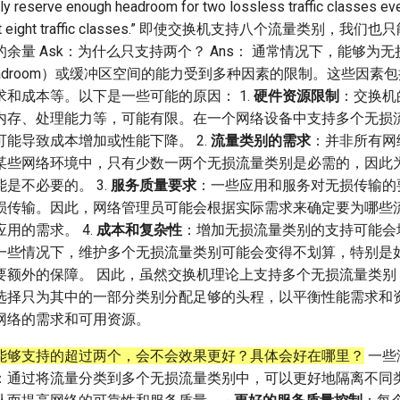
 reserve enough headroom for two lossless traffic classes ev
pport eight traffic classes.” 即使交换机支持八个流量类别，
余量 Ask：为什么只支持两个？ Ans： 通常情况下，能够为
adroom）或缓冲区空间的能力受到多种因素的限制。这些因素
和成本等。以下是一些可能的原因： 1.
硬件资源限制
：交换机
内存、处理能力等，可能有限。在一个网络设备中支持多个无损
能导致成本增加或性能下降。 2.
流量类别的需求
：并非所有网
某些网络环境中，只有少数一两个无损流量类别是必需的，因此
是不必要的。 3.
服务质量要求
：一些应用和服务对无损传输的
损传输。因此，网络管理员可能会根据实际需求来确定要为哪些
用的需求。 4.
成本和复杂性
：增加无损流量类别的支持可能会
一些情况下，维护多个无损流量类别可能会变得不划算，特别是
要额外的保障。 因此，虽然交换机理论上支持多个无损流量类别
选择只为其中的一部分类别分配足够的头程，以平衡性能需求和
网络的需求和可用资源。
能够支持的超过两个，会不会效果更好？具体会好在哪里？
一些
：通过将流量分类到多个无损流量类别中，可以更好地隔离不同