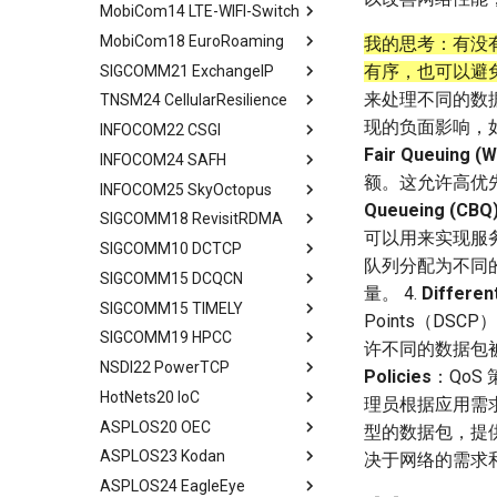
Related Work
SkyCastle at Anchor Level
CCSD Design
MobiCom14 LTE-WIFI-Switch
Conclusion
Config
Algorithm Design
Introduction
Abstract
Conclusion
SkyCastle at Network Level
Simulation and Evaluation
MobiCom18 EuroRoaming
Reconfig
User-Driven Networking
MM Today
Introduction
Abstract
我的思考：有没
Performance Evaluation
Conclusion
有序，也可以避
SIGCOMM21 ExchangeIP
Related Work
Performance Evaluation
Measurement Methodology
Programming Model
Background and Motivation
Abstract
Related Work
来处理不同的数
TNSM24 CellularResilience
Discussion
Conclusion
Impact of MM on
Efficient KV Cache Reuse
ATOM Design
Measurement Setup
Abstract
Conclusion
Applications
with RadixAttention
现的负面影响，
INFOCOM22 CSGI
Network Interface
Roaming and Performance
IPX Ecosystem and Related
Abstract
Characteristic of Handover
Efficient Constrained
Assignment
Work
Fair Queuing (
INFOCOM24 SAFH
VOIP & Content
Related Work
Abstract
Decoding with Compressed
Implications of Handover
Interface Switching
Discrimination
A Large IPX Provider
额。这允许高优
INFOCOM25 SkyOctopus
System Model
Priliminary
Abstract
Finite State Machine
Assignment
Queueing (CBQ
4G/5G Prediction
Discussion
SS7/Diameter Signaling
SIGCOMM18 RevisitRDMA
Two Metrics
Limitations
Background
Abstract
Efficient Endpoint Calling with
Prototype
可以用来实现服务
Related Work
Related Work
GTP-C Signaling
API Speculative Execution
SIGCOMM10 DCTCP
Case Study
Model
Design Overview
Background
Abstract
Performance Evaluation
队列分配为不同
Discussion
Conclusion
Data Roaming Traffic
Evaluation
SIGCOMM15 DCQCN
Performance Analysis
Algorithm Design
Handover Design
Design Overview
Background
Abstract
Related Work
量。 4.
Differen
Conclusion
Conclusion
Related Work
SIGCOMM15 TIMELY
Resilience under Failures
Evaluation
Experiments
Architecture Design
IRN Design
Communications in DC
Abstract
Discussions
Points（D
Future Directions and
SIGCOMM19 HPCC
Discussion and Limitations
Related Work
Related Work
Experiment
Evaluating IRN's Transport
Need for DCQCN
Abstract
许不同的数据包
Conclusion
Conclusion
Logic
NSDI22 PowerTCP
Conclusion
Conclusion
Discussions and Limitations
Related Work
Background
Abstract
Policies
：Qo
Implementation
HotNets20 IoC
Conclusion
Discussion and Limitations
Experience and Motivation
Abstract
理员根据应用需
Considerations
ASPLOS20 OEC
Conclusion
Motivation
Abstract
型的数据包，提
Evaluating Implementation
ASPLOS23 Kodan
LEO Net 101
Abstract
Overheads
决于网络的需求
ASPLOS24 EagleEye
In-orbit Computing as a
Background
Abstract
Discussion and Related Work