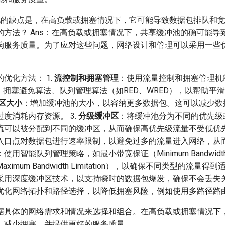
池的缺点是，在高负载或拥塞情况下，它可能导致数据包排队和竞争
的方法？ Ans：在高负载或拥塞情况下，共享缓冲池的确可能导
响服务质量。为了应对这些问题，网络设计和管理可以采用一些
。
优化方法： 1.
流控制和拥塞管理
：使用流量控制和拥塞管理机
、拥塞避免算法、队列管理算法（如RED、WRED），以帮助平
区大小
：增加缓冲池的大小，以容纳更多数据包。这可以减少数
度消耗内存资源。 3.
分级缓冲区
：将缓冲池分为不同的优先级
流可以被分配到不同的缓冲区，从而确保高优先级流量不受低优
入口点对数据包进行速率限制，以避免过多的流量进入网络，从
：使用智能队列管理策略，如最小带宽保证（Minimum Bandwidth G
imum Bandwidth Limitation），以确保不同类型的流量
采用深度缓冲区技术，以支持瞬时的数据包爆发，确保不会丢失关键
优化网络拓扑和路径选择，以降低拥塞风险，例如使用多路径路
据具体的网络需求和情况来选择和组合。在高负载或拥塞情况下
，减少拥塞，并提供更好的服务质量。