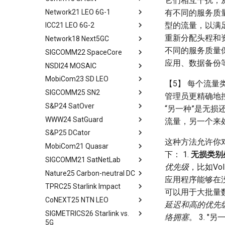
它们相互干扰，
Computation into Space
Network21 LEO 6G-1
tldr
有不同的服务质
A Case for Space
型的流量，以满足
ICC21 LEO 6G-2
tldr
Microdatacenters
重新分配头程和
Network18 Next5GC
tldr
Communication As a
Bottleneck
不同的服务质量
SIGCOMM22 SpaceCore
tldr
Space and Communication
应用、数据备份
NSDI24 MOSAIC
tldr
Co-design
MobiCom23 SD LEO
workflow
tldr
【5】 每个流
Impacts
SIGCOMM25 SN2
workflow
tldr
管理员更精确地控
Summary and Conclusion
S&P24 SatOver
tldr
“另一种”是无损
WWW24 SatGuard
tldr
流量，另一个来
S&P25 DCator
workflow
tldr
这种方法允许你
MobiCom21 Quasar
tldr
下： 1.
无损类别
SIGCOMM21 SatNetLab
workflow
tldr
优先级
，比如Vo
Nature25 Carbon-neutral DC
tldr
应用程序能够在没
TPRC25 Starlink Impact
tldr
可以用于大批量
CoNEXT25 NTN LEO
tldr
延迟和高的优先
SIGMETRICS26 Starlink vs.
tldr
络拥塞
。 3.
5G