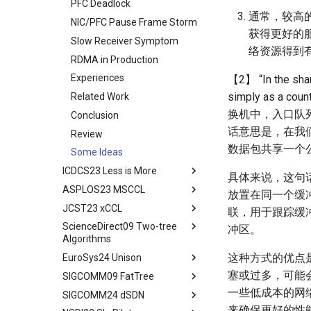
PFC Deadlock
通常，较高
NIC/PFC Pause Frame Storm
获得更好的
Slow Receiver Symptom
络资源得到
RDMA in Production
Experiences
【2】 “In the shar
simply as a c
Related Work
换机中，入口队列
Conclusion
话意思是，在我
Review
数据包共享一个
Some Ideas
ICDCS23 Less is More
具体来说，这句
ASPLOS23 MSCCL
Abstract
放置在同一个缓
JCST23 xCCL
Introduction
Abstract
联，用于跟踪缓
ScienceDirect09 Two-tree
Background
Introduction
Abstract
冲区。
Algorithms
Motivation
MSCCLANG Example
Introduction
这种方式的优点
EuroSys24 Unison
Abstract
DSH Design
MSCCLANG DSL
Collective Communication
塞或过多，可能
SIGCOMM09 FatTree
Routines
Abstract
Evaluation
MSCCLANG Lowering
一些低成本的网
SIGCOMM24 dSDN
Programs
Network Topologies for
Background
Abstract
Related Work
Collectives
来确保更好的性