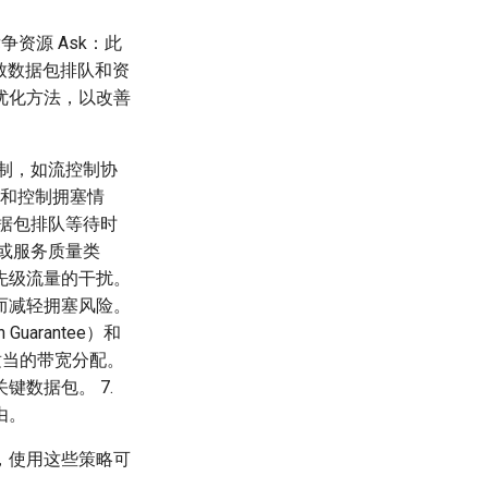
资源 Ask：此
致数据包排队和资
优化方法，以改善
制，如流控制协
滑和控制拥塞情
据包排队等待时
或服务质量类
先级流量的干扰。
而减轻拥塞风险。
uarantee）和
得到适当的带宽分配。
数据包。 7.
由。
，使用这些策略可