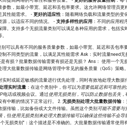
从而提高网络的可靠性和服务质量。 -
更好的服务质量控制
：每
量参数，如最小带宽、延迟和丢包率要求。这允许网络管理员更
其性能需求。 -
更好的适应性
：随着网络负载和流量类型的变
资源，以适应不同的情况。 -
支持多样性的应用
：不同的应用程
保障。支持多个无损流量类别可以满足各种应用的需求，包括实
等。
量类别可以具有不同的服务质量参数，如最小带宽、延迟和丢包率
制不同类型的流量，以满足其性能需求 Ask：实时流量need
还是有损？批量数据传输需要有损还是无损？ Ans： 使用一个
处理大批量数据传输是网络管理中常见的服务质量（QoS）策略
对实时或延迟敏感的流量进行优先处理，同时有效地处理大数据
处理实时流量
：在这个类别中，你
可以为需要低延迟和可靠性的
IP电话或视频会议。通过
使用无损类别，可以防止数据包丢失
，
有中断的情况下正常运行。 2.
无损类别处理大批量数据传输
：
数据传输，比如备份或大文件传输。虽然这个类别
可能不需要与
级
，但
使用无损类别来处理大数据传输可以确保这些传输不会导
 "另一个无损类别"：这个描述是不准确的。大批量数据传输通常使