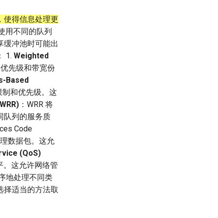
，使得信息处理更
是使用不同的队列
享缓冲池时可能出
1.
Weighted
的优先级和带宽份
s-Based
限制和优先级。这
(WRR)
：WRR 将
同队列的服务质
ices Code
处理数据包。这允
rvice (QoS)
平。这允许网络管
序地处理不同类
选择适当的方法取