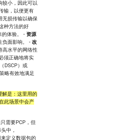
响较小，因此可以
损传输，以便更有
用无损传输以确保
这种方法的好
的体验。 -
资源
负面影响。 -
改
持高水平的网络性
必须正确地将实
nt（DSCP）或
S策略有效地满足
理解是：这里用的
，在此场景中会产
（虽然我们只需要PCP，但
标头中，
起使用来定义数据包的