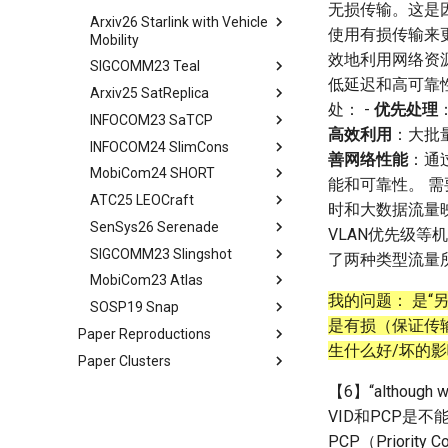
无损传输。这是
Arxiv26 Starlink with Vehicle
tldr
使用有损传输来
Mobility
Introduction
效地利用网络资
SIGCOMM23 Teal
Introduction
Methodology
低延迟和高可靠
Arxiv25 SatReplica
Background
Abstract
Cellular Networks in Non-
处： -
优先处理
INFOCOM23 SaTCP
Contiguous US Regions
Measurement Campaign
Introduction
Abstract
高效利用
：大批
INFOCOM24 SlimCons
Starlink in Non-Contiguous
Mobility-Aware Starlink
Background and Motivation
Introduction
Abstract
善网络性能
：通
US Regions
Satellites Identification
MobiCom24 SHORT
Teal - Learning-Accelerated
Background
Introduction
Abstract
能和可靠性。 
Cellular Networks vs. Starlink
Network Performance
TE
ATC25 LEOCraft
Our Approach
Related Work
Background and Related
Abstract
时和大数据流量映射到适
in Non-Contiguous US
Measurements under Beam
Implementation of teal
Work
SenSys26 Serenade
Related Work
Preliminary
Introduction
TLDR
Regions
Switching
VLAN优先级
Related Work
System Models and Problem
SIGCOMM23 Slingshot
Conclusion
LEOEM Emulator
LEO networks
Abstract
Abstract
Satellite and Cellular Network
Limitations, Discussion and
了两种类型流量
Statement
Conclusion
Synergy in the Non-
Future Work
MobiCom23 Atlas
System Design
Real LEO Dynamics
Background
Bgd&Moti
Abstract
Requirement-driven LSN
Contiguous US
Related Works
我的问题： 是
SOSP19 Snap
Conclusion and Future Work
Stable LEO Routing Hierarchy
LEO network design from
Design
Intro
Abstract
Optimization
Related Work
是有损（保证传输
scratch
Conclusion
Paper Reproductions
Implementation
Usage
Bgd&Moti
Introduction
Abstract
Conclusion
Conclusion
生什么好/坏的
Exploring the search space
Paper Clusters
Unison
Related Work
Evaluation
Overview
Motivation and Background
Shaping an optimization
SkyPilot
CS268 Seminar
Conclusion
Discussion
Key Insights
Atlas Overview
文件结构分析
【6】“although 
strategy
Hypatia
2025 Conference Papers
In-switch Middlebox
Proactive Migration
设计框架分析
Log Issue
Starlink
VID和PCP是
Designing of LEOCraft
PCP（Priori
2026 Conference Papers
L2-to-PHY Middlebox
Reactive Migration
源码mtp分析
LOON
SIGCOMM' 25