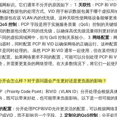
网标识。它们通常不分开的原因如下： 1.
关联性
：PCP 和 V
确定数据包的处理方式。VID 用于标识数据包属于哪个虚拟局域
定义数据包在该 VLAN 内的优先级。这种关联性使网络设备能够更
QoS 控制
：PCP 字段是用于实施服务质量（QoS）控制的关键
同的数据包分配不同的优先级，以确保高优先级流量得到更好的服务
同的虚拟局域网中，但与 QoS 控制关系较小。 3.
网络配置
：
器时，同时配置 PCP 和 VID 以确保网络的正确运行。这种配
是同时处理的。 虽然 PCP 和 VID 通常一起使用，但在某些
配置。如果网络要求不同的配置，可能可以分别处理 PCP 和 V
持，并需要更复杂的网络管理。在大多数情况下，将它们一起使
分开会怎么样？对于原问题会产生更好还是更负面的影响？
CP（Priority Code Point）和VID（VLAN ID）分开处理会
响，既可以带来好处，也可能带来负面影响。以下是一些可能的
的配置
：分开处理PCP和VID允许更灵活的配置，可以根据网络
P或VID，而不影响另一个字段。 2.
定制化的QoS控制
：分开处理