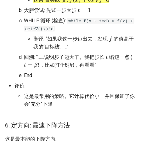
t
=
1
大胆尝试: 先试一步大步
WHILE 循环 (检查):
while f(x + t*d) > f(x) +
α*t*∇f(x)ᵀd
f
翻译: “如果我这一步迈出去，发现
的值高于
我的‘目标线’……”
t
回溯: “……说明步子迈大了。我把步长
缩短一点 (
t
=
β
t
，比如打个8折)，再看看”
End
评价:
这是最常用的策略。它计算代价小，并且保证了你
会“充分”下降
6. 定方向: 最速下降方法
这是最本能的下降方向: