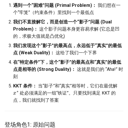
遇到一个“困难”问题 (Primal Problem)：
我们想在一
Intelligence
Kubernetes
Chapter 4: 等式约束优化问题
Lec 12 Parallel Machine
个“牢笼”（约束条件）里找到一个最低点
Chapter 16 String类和标
ToN23 StarFront
Learning (Part 1)
Database System
板库
Go
1. 消除方法
我们不直接解它，而是创造一个“影子”问题 (Dual
WWW25 Spache
Problem)：
这个影子问题本身更容易求解 (它总是凹
Lec 13 Ray - A universal
Computer Security
Chapter 17 输入、输出和
Rust
2. 对偶方法
的，求极大值就是凸优化)
framework for distributed
INFOCOM24 SkyCastle
我们发现这个“影子”的最高点，永远低于“真实”的最低
computing
Internet Architecture
Chapter 18 探讨C++新标准
Vue.js
3. 直接求解: 牛顿方法
点 (Weak Duality)：
这给了我们一个下界
WCNC24 EdgeServer
Lec 14 Parallel Machine
Software Engineering
在“特定条件”下，这个“影子”的最高点和“真实”的最低
Web Dev
Chapter 5: 等式不等式约束优
Learning (Part 2)
点是相等的 (Strong Duality)：
这就是我们的 “Aha!” 时
化问题
HotNets24 LEO CC
Applications of Parallel
刻
LLM Dev
Lec 15 Dense Linear Algeb
Computers
1. 障碍方法
IWCMC23 DynamicLink
KKT 条件：
当“影子”和“真实”相等时，它们在最优解
(Part 1)
x
∗
Android Dev
处必须满足的一组“铁证”。只要找到满足 KKT 的
Parallel Computing
2. 原对偶内点法
AcademicEdu09 MobileIP
点，我们就找到了答案
Lec 16 Dense Linear Algeb
(Part 2)
考点逐章汇总
SIGCOMM22 Prognos
登场角色1: 原始问题
Chapter 1: 范数 凸函数 求导
NeurIPS24 SGLang