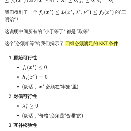
(因为
可行，
)
f
0
(
x
∗
)
≤
L
(
x
∗
,
λ
∗
,
ν
∗
)
≤
f
0
(
x
∗
)
我们得到了一个
的“三
明治” !
这说明中间所有的 “小于等于” 都是 “取等”
这个“必须相等”给我们揭示了
四组必须满足的 KKT 条件
原始可行性
f
(
x
∗
)
≤
0
h
i
(
x
∗
)
=
0
x
∗
(废话，
必须在“牢笼”里)
对偶可行性
λ
i
∗
≥
0
(废话，“价格”必须是“合理”的)
互补松弛性