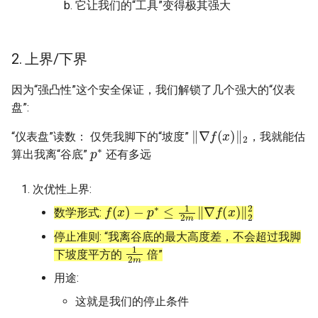
它让我们的“工具”变得极其强大
2. 上界/下界
因为“强凸性”这个安全保证，我们解锁了几个强大的“仪表
盘”:
‖
∇
f
(
x
)
‖
2
“仪表盘”读数： 仅凭我脚下的“坡度”
，我就能估
p
∗
算出我离“谷底”
还有多远
次优性上界:
f
(
x
)
−
p
∗
≤
1
2
m
‖
∇
f
(
x
)
‖
2
2
数学形式:
停止准则: “我离谷底的最大高度差，不会超过我脚
1
m
2
下坡度平方的
倍”
用途:
这就是我们的停止条件
‖
∇
f
(
x
)
‖
2