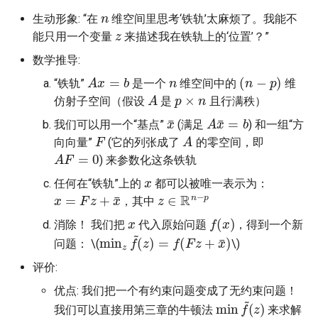
n
生动形象: “在
维空间里思考‘铁轨’太麻烦了。我能不
z
能只用一个变量
来描述我在铁轨上的‘位置’？”
数学推导:
A
x
=
b
n
(
n
−
p
)
“铁轨”
是一个
维空间中的
维
A
p
×
n
仿射子空间（假设
是
且行满秩）
x
¯
A
x
¯
=
b
我们可以用一个“基点”
(满足
) 和一组“方
F
A
向向量”
(它的列张成了
的零空间，即
A
F
=
0
) 来参数化这条铁轨
x
任何在“铁轨”上的
都可以被唯一表示为：
x
=
F
z
+
x
¯
z
∈
R
n
−
p
，其中
x
f
(
x
)
消除！ 我们把
代入原始问题
，得到一个新
min
z
f
~
(
z
)
=
f
(
F
z
+
x
¯
)
问题：
\(
\)
评价:
优点: 我们把一个有约束问题变成了无约束问题！
min
(
z
)
f
~
我们可以直接用第三章的牛顿法
来求解