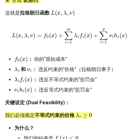
束”变成“
软惩罚
”
L
(
x
,
λ
,
ν
)
SIGCOMM10 DCTCP
这就是
拉格朗日函数
SIGCOMM15 DCQCN
L
(
x
,
λ
,
ν
)
=
f
0
(
x
)
+
∑
i
=
1
m
λ
i
f
(
x
)
+
∑
i
=
1
p
ν
i
h
i
(
x
)
SIGCOMM15 TIMELY
f
0
(
x
)
SIGCOMM19 HPCC
：
你的“原始成本”
λ
i
ν
i
和
：
违反约束的“价格”（拉格朗日乘子）
NSDI22 PowerTCP
λ
i
f
(
x
)
：
违反不等式约束的“惩罚金”
ν
i
h
i
(
x
)
HotNets20 IoC
：
违反等式约束的“惩罚金”
ASPLOS20 OEC
关键设定 (Dual Feasibility)：
λ
i
≥
0
我们必须规定
不等式约束的价格
ASPLOS23 Kodan
为什么？
ASPLOS24 EagleEye
f
(
x
)
≤
0
我们的约束是