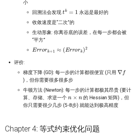
小
t
k
=
1
回溯法会发现
永远是最好的
收敛速度是“二次”的
生动形象: 你离谷底的误差，在每一步都会被
“平方”
E
r
r
o
r
k
+
1
≈
(
E
r
r
o
r
k
)
2
评价:
∇
f
梯度下降 (GD): 每一步的计算都很便宜 (只用
)，但你需要很多很多步
牛顿方法 (Newton): 每一步的计算都极其昂贵 (要计
n
×
n
算、存储、求逆一个
的 Hessian 矩阵)，但
你只需要很少几步 (5-8步) 就能达到极高精度
Chapter 4: 等式约束优化问题