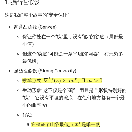
1. 强凸性假设
这是我们整个故事的“安全保证”
普通凸函数 (Convex):
保证你处在一个“碗”里，没有“假”的谷底（局部最
小值）
但这个“碗底”可能是一条平坦的“河谷”（有无穷多
最优解）
强凸性假设 (Strong Convexity):
∇
2
f
(
x
)
⪰
m
I
m
>
0
数学形式:
，且
生动形象: 这不仅是个“碗”，而且是个形状特别好的
“碗”。它没有平坦的碗底，在任何地方都有一个最
m
小的曲率
好处:
x
∗
它保证了山谷最低点
是唯一的