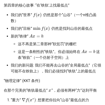
第四章的核心故事: “在‘铁轨’上找最低点”
f
(
x
)
我们的“世界”
: 仍然是那个“山谷”（一个n维凸函
数）
min
f
(
x
)
我们的“目标”
: 仍然是找到山谷的最低点
A
x
=
b
新的“铁律”
:
这不再是第二章那种“软惩罚”的栅栏
A
x
=
b
这是一条刚性的“铁轨”。你必须始终在
这
条“铁轨”（一个仿射子空间）上
我们的新问题: 我们不能再去山谷的“全局最低点”（它很
可能不在铁轨上），我们必须找到“铁轨”上的最低点
“物理定律” (KKT 条件):
x
∗
在那个完美的“铁轨最低点”
，必须有两种“力”达到平衡
∇
f
(
x
∗
)
“重力”
: 想要把你拉向“山谷”最低点的力
A
T
ν
∗