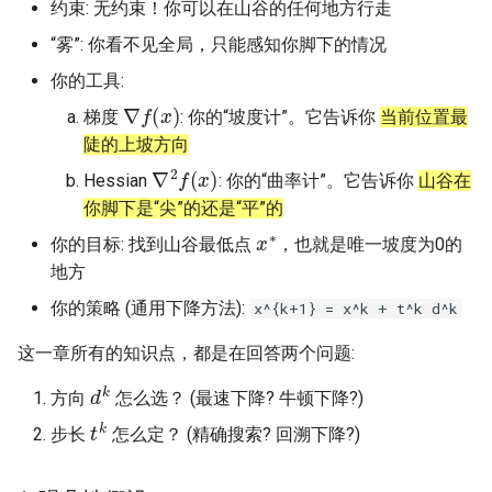
约束: 无约束！你可以在山谷的任何地方行走
“雾”: 你看不见全局，只能感知你脚下的情况
你的工具:
∇
f
(
x
)
梯度
: 你的“坡度计”。它告诉你
当前位置最
陡的上坡方向
∇
2
f
(
x
)
Hessian
: 你的“曲率计”。它告诉你
山谷在
你脚下是“尖”的还是“平”的
x
∗
你的目标: 找到山谷最低点
，也就是唯一坡度为0的
地方
你的策略 (通用下降方法):
x^{k+1} = x^k + t^k d^k
这一章所有的知识点，都是在回答两个问题:
d
k
方向
怎么选？ (最速下降? 牛顿下降?)
t
k
步长
怎么定？ (精确搜索? 回溯下降?)