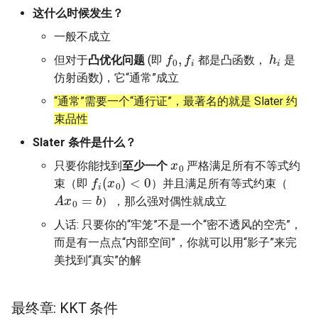
这什么时候发生？
Arxiv25 SatReplica
一般不成立
INFOCOM23 SaTCP
f
0
,
f
h
i
但对于
凸优化问题
(即
都是凸函数，
是
仿射函数)，它“通常”成立
INFOCOM24 SlimCons
“通常”需要一个“通行证”，最著名的就是 Slater 约
束品性
MobiCom24 SHORT
Slater 条件是什么？
ATC25 LEOCraft
x
0
只要你能找到
至少一个
严格满足所有不等式约
f
(
x
0
)
<
0
束（即
）并且满足所有等式约束（
SenSys26 Serenade
A
x
0
=
b
），那么强对偶性就成立
SIGCOMM23 Slingshot
人话: 只要你的“牢笼”不是一个“密不透风的空壳”，
而是有一点点“内部空间”，你就可以用“影子”来完
MobiCom23 Atlas
美找到“真实”的解
SOSP19 Snap
最终章: KKT 条件