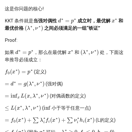
这是你问题的核心!
d
∗
=
p
∗
x
∗
KKT 条件就是
当强对偶性
成立时，最优解
和
(
λ
∗
,
ν
∗
)
最优价格
之间必须满足的一组“铁证”
Proof:
d
∗
=
p
∗
x
∗
(
λ
∗
,
ν
∗
)
如果
，那么在最优解
和
处，下面这
串推导必须成立：
f
0
(
x
∗
)
=
p
∗
(定义)
=
d
∗
=
g
(
λ
∗
,
ν
∗
)
(强对偶)
=
inf
x
L
(
x
,
λ
∗
,
ν
∗
)
(对偶函数的定义)
≤
L
(
x
∗
,
λ
∗
,
ν
∗
)
inf
(
小于等于任意一点)
=
f
0
(
x
∗
)
+
∑
λ
i
∗
f
(
x
∗
)
+
∑
ν
i
∗
h
i
(
x
∗
)
(L的定义)
≤
f
0
(
x
∗
)
x
∗
λ
i
∗
≥
0
,
f
≤
0
,
h
i
=
0