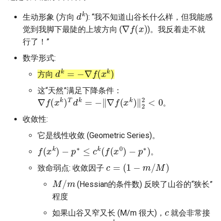
d
k
生动形象 (方向
): “我不知道山谷长什么样，但我能感
∇
f
(
x
)
觉到我脚下最陡的上坡方向 (
)。我反着走不就
行了！”
数学形式:
d
k
=
−
∇
f
(
x
k
)
方向
这“天然”满足下降条件：
∇
f
(
x
k
)
T
d
k
=
−
‖
∇
f
(
x
k
)
‖
2
2
<
0
。
收敛性:
它是线性收敛 (Geometric Series)。
f
(
x
k
)
−
p
∗
≤
c
k
(
f
(
x
0
)
−
p
∗
)
。
c
=
(
1
−
m
/
M
)
致命弱点: 收敛因子
M
/
m
(Hessian的条件数) 反映了山谷的“狭长”
程度
c
如果山谷又窄又长 (M/m 很大)，
就会非常接
c
k