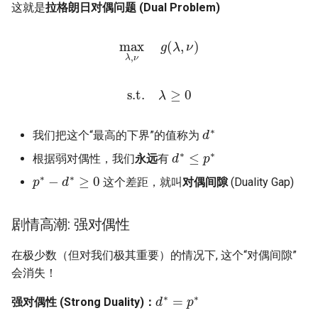
MobiCom21 Quasar
这就是
拉格朗日对偶问题 (Dual Problem)
SIGCOMM21 SatNetLab
max
λ
,
ν
g
(
λ
,
ν
)
Nature25 Carbon-neutral
s.t.
λ
≥
0
DC
TPRC25 Starlink Impact
d
∗
我们把这个“最高的下界”的值称为
d
∗
≤
p
∗
根据弱对偶性，我们
永远
有
CoNEXT25 NTN LEO
p
∗
−
d
∗
≥
0
这个差距，就叫
对偶间隙
(Duality Gap)
SIGMETRICS26 Starlink vs.
5G
剧情高潮: 强对偶性
Arxiv26 Starlink with
在极少数（但对我们极其重要）的情况下, 这个“对偶间隙”
Vehicle Mobility
会消失！
d
∗
=
p
∗
SIGCOMM23 Teal
强对偶性 (Strong Duality)：