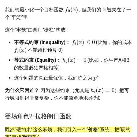
与梯度
f
0
(
x
)
x
我们想最小化一个目标函数
, 但我们的
被关在了一
MobiCom14 LTE-WIFI-
个“牢笼”里
Chapter 2: 凸优化问题
Switch
这个“牢笼”由两种“栅栏”构成：
Chapter 3: 无约束凸优化问
MobiCom18 EuroRoaming
f
(
x
)
≤
0
题
不等式约束 (Inequality)：
(比如，你的成本
f
(
x
)
SIGCOMM21 ExchangeIP
不能超过预算 0)
h
i
(
x
)
=
0
Chapter 4: 等式约束凸优化
等式约束 (Equality)：
(比如，你生产A和B
问题
TNSM24
的数量必须严格相等)
CellularResilience
p
∗
这个问题的真正最优值，我们称之为
Chapter 5: 等式不等式约束
h
i
(
x
)
=
0
凸优化问题
INFOCOM22 CSGI
为什么它困难？
因为这些约束（尤其是
）把可
行域限制得非常复杂，你不能简单地求导为0
INFOCOM24 SAFH
登场角色2: 拉格朗日函数
INFOCOM25 SkyOctopus
既然“硬约束”这么麻烦，我们引入一个“
价格
”系统，把“硬约
SIGCOMM18 RevisitRDMA