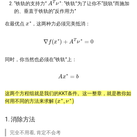
“铁轨的支持力”
: “铁轨”为了让你不“脱轨”而施加
的、垂直于铁轨的“反作用力”
x
∗
在最优点
，这两种力必须完美抵消：
∇
f
(
x
∗
)
+
A
T
ν
∗
=
0
同时，你当然也必须在“铁轨”上：
A
x
∗
=
b
这两个方程组就是我们的KKT条件。这一整章，就是教你如
(
)
x
∗
,
ν
∗
何用不同的方法来求解
1. 消除方法
完全不用看, 肯定不会考