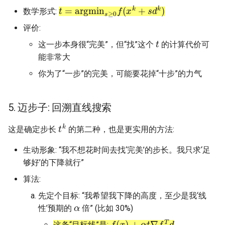
t
=
argmin
s
≥
0
f
(
x
k
+
s
d
k
)
数学形式:
评价:
t
这一步本身很“完美”，但“找”这个
的计算代价可
能非常大
你为了“一步”的完美，可能要花掉“十步”的力气
5. 迈步子: 回溯直线搜索
t
k
这是确定步长
的第二种，也是更实用的方法:
生动形象: “我不想花时间去找‘完美’的步长。我只求‘足
够好’的下降就行”
算法:
先定个目标: “我希望我下降的高度，至少是我‘线
α
性’预期的
倍” (比如 30%)
f
(
x
)
+
α
t
∇
f
T
d
这条“目标线”是: