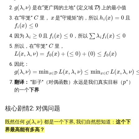
g
(
λ
,
ν
)
D
ICC21 LEO 6G-2
是在“更广阔的土地” (定义域
) 上的最小值
C
x
h
i
(
x
)
=
0
在“牢笼”
里，
是“守规矩”的，所以
且
Network18 Next5GC
f
(
x
)
≤
0
λ
i
≥
0
f
(
x
)
≤
0
∑
λ
i
f
(
x
)
≤
0
SIGCOMM22 SpaceCore
因为
且
，所以
C
所以，在“牢笼”
里，
NSDI24 MOSAIC
L
(
x
,
λ
,
ν
)
=
f
0
(
x
)
+
(
≤
0
)
+
(
0
)
≤
f
0
(
x
)
因此：
MobiCom23 SD LEO
g
(
λ
,
ν
)
=
min
x
∈
D
L
(
x
,
λ
,
ν
)
≤
min
x
∈
C
L
(
x
,
λ
,
ν
)
≤
min
x
∈
C
p
∗
SIGCOMM25 SN2
翻译：
"影子"（对偶函数）永远是我们真实目标（
）
的一个
下界
S&P24 SatOver
核心剧情2: 对偶问题
WWW24 SatGuard
g
(
λ
,
ν
)
既然任何
都是一个下界, 我们自然想知道：
这个下
S&P25 DCator
界最高能有多高？