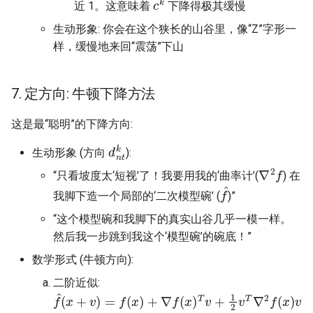
近 1。这意味着
下降得极其缓慢
生动形象: 你会在这个狭长的山谷里，像“Z”字形一
样，缓慢地来回“震荡”下山
7. 定方向: 牛顿下降方法
这是最“聪明”的下降方向:
d
n
t
k
生动形象 (方向
):
∇
2
f
“只看坡度太‘短视’了！我要用我的‘曲率计’(
) 在
f
^
我脚下造一个局部的‘二次模型碗’ (
)”
“这个模型碗和我脚下的真实山谷几乎一模一样。
然后我一步跳到我这个‘模型碗’的碗底！”
数学形式 (牛顿方向):
二阶近似:
f
^
(
x
+
v
)
=
f
(
x
)
+
∇
f
(
x
)
T
v
+
1
2
v
T
∇
2
f
(
x
)
v