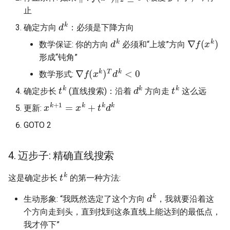
止
d
k
确定方向
：必须是下降方向
d
k
∇
f
(
x
k
)
数学保证: 你的方向
必须和“上坡”方向
形成“钝角”
∇
f
(
x
k
)
T
d
k
<
0
数学形式:
t
k
d
k
t
k
确定步长
(直线搜索)：沿着
方向走
这么远
x
k
+
1
=
x
k
+
t
k
d
k
更新:
GOTO 2
4. 迈步子: 精确直线搜索
t
k
这是确定步长
的第一种方法:
d
k
生动形象: “我既然选定了这个方向
，我就要沿着这
个方向走到头，直到找到这条直线上能达到的最低点，
我才停下”