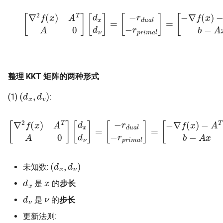
[
∇
2
f
(
x
)
A
T
A
0
]
[
d
x
d
ν
]
=
[
−
r
d
u
a
l
−
r
p
r
i
m
a
l
]
=
[
−
∇
f
(
x
)
−
A
T
整理 KKT 矩阵的两种形式
(
d
x
,
d
v
)
(1)
:
[
∇
2
f
(
x
)
A
T
A
0
]
[
d
x
d
ν
]
=
[
−
r
d
u
a
l
−
r
p
r
i
m
a
l
]
=
[
−
∇
f
(
x
)
−
A
T
ν
b
−
(
d
x
,
d
ν
)
未知数:
d
x
x
是
的
步长
d
ν
ν
是
的
步长
更新法则: