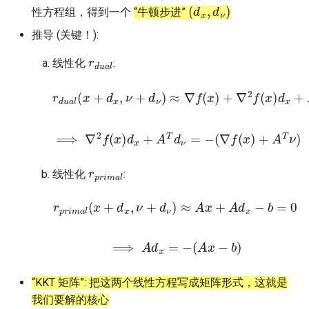
(
d
x
,
d
ν
)
性方程组，得到一个
“牛顿步进”
推导 (关键！):
r
d
u
a
l
线性化
:
r
d
u
a
l
(
x
+
d
x
,
ν
+
d
ν
)
≈
∇
f
(
x
)
+
∇
2
f
(
x
)
d
x
+
A
T
⟹
∇
2
f
(
x
)
d
x
+
A
T
d
ν
=
−
(
∇
f
(
x
)
+
A
T
ν
)
r
p
r
i
m
a
l
线性化
:
r
p
r
i
m
a
l
(
x
+
d
x
,
ν
+
d
ν
)
≈
A
x
+
A
d
x
−
b
=
0
⟹
A
d
x
=
−
(
A
x
−
b
)
“KKT 矩阵”: 把这两个线性方程写成矩阵形式，这就是
我们要解的核心