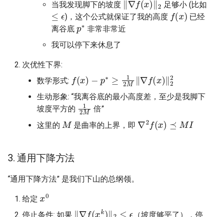
当我发现脚下的坡度
足够小 (比如
≤
ϵ
f
(
x
)
)，这个公式就保证了我的高度
已经
p
∗
离谷底
非常非常近
我可以停下来休息了
次优性下界:
f
(
x
)
−
p
∗
≥
1
2
M
‖
∇
f
(
x
)
‖
2
2
数学形式:
生动形象: “我离谷底的最小高度差，至少是我脚下
1
2
M
坡度平方的
倍”
M
∇
2
f
(
x
)
⪯
M
I
这里的
是曲率的上界，即
3. 通用下降方法
“通用下降方法” 是我们下山的总纲领。
x
0
给定
‖
∇
f
(
x
k
)
‖
2
≤
ϵ
停止条件: 如果
（坡度够平了），停