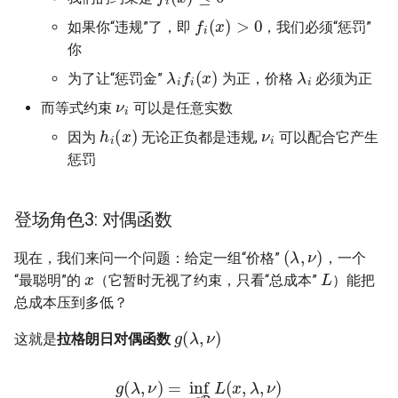
f
(
x
)
>
0
NSDI24 Serval
如果你“违规”了，即
，我们必须“惩罚”
你
λ
i
f
(
x
)
λ
i
ASPLOS26 Radshield
为了让“惩罚金”
为正，价格
必须为正
ν
i
而等式约束
可以是任意实数
INFOCOM24 Phoenix
h
i
(
x
)
ν
i
因为
无论正负都是违规,
可以配合它产生
MobiCom24 CosMac
惩罚
SIGCOMM21 L2D2
登场角色3: 对偶函数
MobiCom23 Umbra
(
λ
,
ν
)
现在，我们来问一个问题：给定一组“价格”
，一个
x
L
“最聪明”的
（它暂时无视了约束，只看“总成本”
）能把
INFOCOM23 Falcon
总成本压到多低？
g
(
λ
,
ν
)
INFOCOM24 TargetFuse
这就是
拉格朗日对偶函数
INFOCOM24 SECO
g
(
λ
,
ν
)
=
inf
x
∈
D
L
(
x
,
λ
,
ν
)