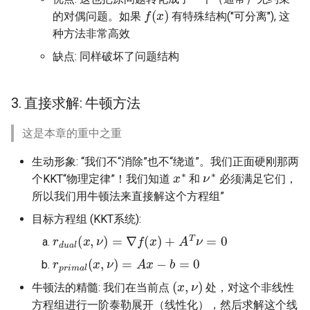
f
(
x
)
的对偶问题。如果
有特殊结构("可分离"), 这
种方法非常高效
缺点: 同样破坏了问题结构
3. 直接求解: 牛顿方法
这是本章的重中之重
生动形象: “我们不“消除”也不“绕道”。我们正面硬刚那两
x
∗
ν
∗
个KKT“物理定律”！我们知道
和
必须满足它们，
所以我们用牛顿法来直接解这个方程组”
目标方程组 (KKT系统):
r
d
u
a
l
(
x
,
ν
)
=
∇
f
(
x
)
+
A
T
ν
=
0
r
p
r
i
m
a
l
(
x
,
ν
)
=
A
x
−
b
=
0
(
x
,
ν
)
牛顿法的精髓: 我们在当前点
处，对这个非线性
方程组进行一阶泰勒展开（线性化），然后求解这个线