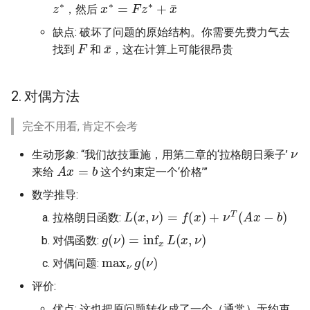
z
∗
x
∗
=
F
z
∗
+
x
¯
，然后
缺点: 破坏了问题的原始结构。你需要先费力气去
F
x
¯
找到
和
，这在计算上可能很昂贵
2. 对偶方法
完全不用看, 肯定不会考
ν
生动形象: “我们故技重施，用第二章的‘拉格朗日乘子’
A
x
=
b
来给
这个约束定一个‘价格’”
数学推导:
L
(
x
,
ν
)
=
f
(
x
)
+
ν
T
(
A
x
−
b
)
拉格朗日函数:
g
(
ν
)
=
inf
x
L
(
x
,
ν
)
对偶函数:
max
ν
g
(
ν
)
对偶问题:
评价:
优点: 这也把原问题转化成了一个（通常）无约束