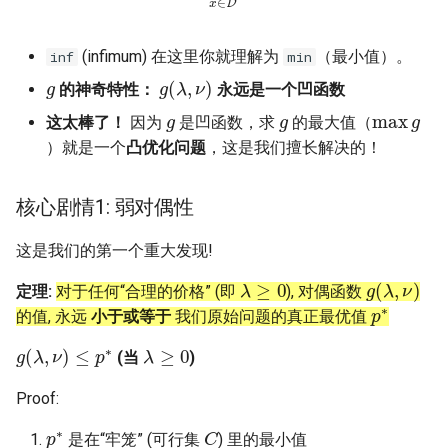
ASE25 SateLight
(infimum) 在这里你就理解为
（最小值）。
inf
min
MICRO23 SpaceMicroDC
g
g
(
λ
,
ν
)
的神奇特性：
永远是一个凹函数
g
g
max
g
IComputing24 NTN 6G
这太棒了！
因为
是凹函数，求
的最大值（
）就是一个
凸优化问题
，这是我们擅长解决的！
SpaceX24 D2C
核心剧情1: 弱对偶性
ArXiv25 DS2D
这是我们的第一个重大发现!
ChinaComm23 SatCoreNet
λ
≥
0
g
(
λ
,
ν
)
定理:
对于任何“合理的价格” (即
), 对偶函数
p
∗
IoT22 ISTN 6G
的值, 永远
小于或等于
我们原始问题的真正最优值
g
(
λ
,
ν
)
≤
p
∗
λ
≥
0
(当
)
Comm18 SAGIN
Proof:
Network21 LEO 6G-1
p
∗
C
是在“牢笼” (可行集
) 里的最小值