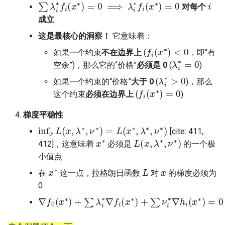
∑
λ
i
∗
f
(
x
∗
)
=
0
⟹
λ
i
∗
f
(
x
∗
)
=
0
i
对每个
成立
这是最核心的洞察！
它意味着：
f
(
x
∗
)
<
0
如果一个约束
不在边界上
(
，即“有
λ
i
∗
=
0
空余”)，那么它的“价格”
必须是 0
(
)
λ
i
∗
>
0
如果一个约束的“价格”
大于 0
(
)，那么
f
(
x
∗
)
=
0
这个约束
必须在边界上
(
)
梯度平稳性
inf
x
L
(
x
,
λ
∗
,
ν
∗
)
=
L
(
x
∗
,
λ
∗
,
ν
∗
)
[cite: 411,
x
∗
L
(
x
,
λ
∗
,
ν
∗
)
412]，这意味着
必须是
的一个极
小值点
x
∗
L
x
在
这一点，拉格朗日函数
对
的梯度必须为
0
∇
f
0
(
x
∗
)
+
∑
λ
i
∗
∇
f
(
x
∗
)
+
∑
ν
i
∗
∇
h
i
(
x
∗
)
=
0