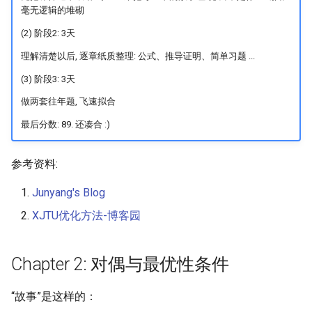
Module 4 Camera
and Locality in Simulation
Ubuntu 24.04 配置 Hyprlan
Lecture 8 Channel Capacity
Chapter 8 Quantifying
SIGCOMM09 FatTree
6 ns-3 复盘思考
毫无逻辑的堆砌
manipulations, and multiple
Mathematical Physics
桌面
Part1
Lec 6 Locality,
Chapter 8 函数探幽(上)
Lecture 7 SDN Control Pla
Uncertainty
Server Ops
Markdown
open5gs
高级动态规划
最终章: KKT 条件
Lab 6 Linker Lab
Lecture 7 Symbol Table
STK Starlink Instances
状态机模型
iSH-优雅地在iPad编程
(2) 阶段2: 3天
views
Equations
Lec 6 More on
Communication, and
SIGCOMM24 dSDN
7 ns-3 MacOS
Communication-optimal
Contention
eBPF 初探
Lecture 9 Channel Capacity
Chapter 8 函数探幽(下)
Lecture 8 Network
Chapter 9 Probabilistic
Database && SQL
GithubPages && Cloudflare
StarryNet
高级数据结构
Chapter 3: 无约束优化问题
Appendix I 常见汇编指令
Lecture 8 Semantics Analy
区间 DP
理解清楚以后, 逐章纸质整理: 公式、推导证明、简单习题 ...
Matmul
Circuit
Part2
Verification
Reasoning
NSDI23 SkyPilot
(3) 阶段3: 3天
Lec 7 GPU Architecture &
Basic Linux Commands
Chapter 9 内存模型和名称
Github Development
OpenAirInterface
高级搜索
1. 强凸性假设
Lecture 9 Intermediate Co
状态压缩 DP
做两套往年题, 飞速拟合
Lec 7 Introduction to GPUs
CUDA
Info Theory
Lecture 10 Channel Capaci
间
Chapter 10 Making Simple
Generation
HotOS21 Sky Computing
Part3
Linux 运维速查指南
Decisions
MacOS
Amarisoft
基础算法技巧
2. 上界/下界
最后分数: 89. 还凑合 :)
Lec 8 Data Parallel
Lec 8 Data-Parallel Thinkin
Algorithm Design and
Chapter 10 对象和类
Lecture 10 Runtime Space
SIGCOMM23 ConWeave
Algorithms
Analysis
Lecture 11 Differential
Chapter 11 Linear Models 
Linux
STL + 奇技淫巧
3. 通用下降方法
参考资料:
Entropy Part1
Lec 9 Spark
Regression
Chapter 11 使用类
SOSP21 dSpace
Lec 9 Distributed Memory
Software Defined Network
Vim
4. 迈步子: 精确直线搜索
Junyang's Blog
Machines and Programmin
Lecture 12 Differential
Lec 11 Cache Coherence
Chapter 12 Linear Models 
Chapter 12 类和动态内存
HotNets18 StarLink
XJTU优化方法-博客园
Entropy Part2
Introduction to 2D Game
Classification
Python
5. 迈步子: 回溯直线搜索
Lec 10 Advanced MPI and
Development
Lec 12 Memory Consisten
Chapter 13 类继承
IMC20 Hypatia
Collective Communication
Lecture 13 Gaussian Chann
C++
6. 定方向: 最速下降方法
Chapter 2: 对偶与最优性条件
Algorithms
Compilers
Chapter 14 C++中的代码
NSDI23 StarryNet
Lecture 14 Review
VSCode on MacOS
7. 定方向: 牛顿下降方法
“故事”是这样的：
Lec 11 UPC++
Introduction to Artificial
Chapter 15 友元、异常和
INFOCOM22 SpaceRTC