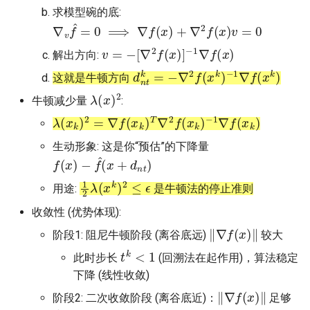
求模型碗的底:
∇
v
f
^
=
0
⟹
∇
f
(
x
)
+
∇
2
f
(
x
)
v
=
0
v
=
−
[
∇
2
f
(
x
)
]
−
1
∇
f
(
x
)
解出方向:
d
n
t
k
=
−
∇
2
f
(
x
k
)
−
1
∇
f
(
x
k
)
这就是牛顿方向
λ
(
x
)
2
牛顿减少量
:
λ
(
x
k
)
2
=
∇
f
(
x
k
)
T
∇
2
f
(
x
k
)
−
1
∇
f
(
x
k
)
生动形象: 这是你“预估”的下降量
f
(
x
)
−
f
^
(
x
+
d
n
t
)
1
2
λ
(
x
k
)
2
≤
ϵ
用途:
是牛顿法的停止准则
收敛性 (优势体现):
‖
∇
f
(
x
)
‖
阶段1: 阻尼牛顿阶段 (离谷底远)
较大
t
k
<
1
此时步长
(回溯法在起作用)，算法稳定
下降 (线性收敛)
‖
∇
f
(
x
)
‖
阶段2: 二次收敛阶段 (离谷底近)：
足够