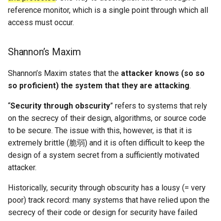
Arxiv25 SatReplica
reference monitor, which is a single point through which all
access must occur.
INFOCOM23 SaTCP
Shannon’s Maxim
INFOCOM24 SlimCons
Shannon’s Maxim states that the
attacker knows (so so
MobiCom24 SHORT
so proficient) the system that they are attacking
.
“
Security through obscurity
” refers to systems that rely
ATC25 LEOCraft
on the secrecy of their design, algorithms, or source code
to be secure. The issue with this, however, is that it is
SenSys26 Serenade
extremely brittle (脆弱) and it is often difficult to keep the
SIGCOMM23 Slingshot
design of a system secret from a sufficiently motivated
attacker.
MobiCom23 Atlas
Historically, security through obscurity has a lousy (= very
poor) track record: many systems that have relied upon the
SOSP19 Snap
secrecy of their code or design for security have failed