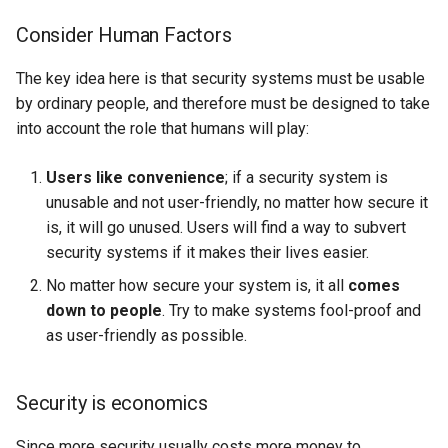
器学习/深度学习系统 相关
Consider Human Factors
的研究需要什么样的知识
Chapter 20 Recovery
MobiCom14 LTE-WIFI-
结构》
Switch
The key idea here is that security systems must be usable
Appendix 1 Relational Alge
by ordinary people, and therefore must be designed to take
醍醐灌顶 -《博士这五年》
MobiCom18 EuroRoaming
into account the role that humans will play:
醍醐灌顶 -《读博那些事
SIGCOMM21 ExchangeIP
Users like convenience
; if a security system is
儿》
unusable and not user-friendly, no matter how secure it
TNSM24
is, it will go unused. Users will find a way to subvert
女娲补天-优化方法期末突
CellularResilience
击
security systems if it makes their lives easier.
INFOCOM22 CSGI
No matter how secure your system is, it all
comes
女娲补天-操作系统期末突
down to people
. Try to make systems fool-proof and
击
INFOCOM24 SAFH
as user-friendly as possible.
华清池日记-有趣的校园网
INFOCOM25 SkyOctopus
Security is economics
SIGCOMM18 RevisitRDMA
Since more security usually costs more money to