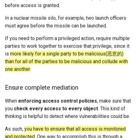
MobiCom21 Quasar
before access is granted.
SIGCOMM21 SatNetLab
In a nuclear missile silo, for example, two launch officers
must agree before the missile can be launched.
Nature25 Carbon-neutral
If you need to perform a privileged action, require multiple
DC
parties to work together to exercise that privilege, since it
is
more likely for a single party to be malicious(恶意的)
TPRC25 Starlink Impact
than for all of the parties to be malicious and collude with
CoNEXT25 NTN LEO
one another
.
SIGMETRICS26 Starlink vs.
Ensure complete mediation
5G
When
enforcing access control policies
, make sure that
Arxiv26 Starlink with
you
check every access to every object
. This kind of
Vehicle Mobility
thinking is helpful to detect where vulnerabilities could be.
As such,
you have to ensure that all access is monitored
SIGCOMM23 Teal
and protected
. One way to accomplish this is through a