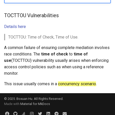
TOCTTOU Vulnerabilities
Details here
TOCTTOU: Time of Check, Time of Use.
A common failure of ensuring complete mediation involves
race conditions. The
time of check
to
time of
use
(TOCTTOU) vulnerability usually arises when enforcing
access control policies such as when using a reference
monitor.
This issue usually comes in a
concurrency scenario
.
© 2025. Boxuan Hu. All Rights Reserved.
Made with
Material for MkDocs