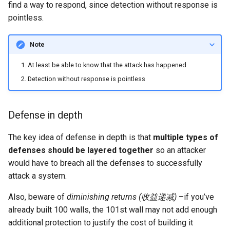
find a way to respond, since detection without response is
ASE25 SateLight
pointless.
MICRO23 SpaceMicroDC
Note
IComputing24 NTN 6G
At least be able to know that the attack has happened
Detection without response is pointless
SpaceX24 D2C
ArXiv25 DS2D
Defense in depth
ChinaComm23 SatCoreNet
The key idea of defense in depth is that
multiple types of
defenses should be layered together
so an attacker
IoT22 ISTN 6G
would have to breach all the defenses to successfully
attack a system.
Comm18 SAGIN
Also, beware of
diminishing returns (收益递减)
–if you’ve
already built 100 walls, the 101st wall may not add enough
Network21 LEO 6G-1
additional protection to justify the cost of building it