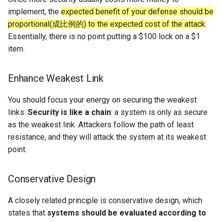
implement, the
expected benefit of your defense should be
SIGCOMM10 DCTCP
proportional(成比例的) to the expected cost of the attack
.
Essentially, there is no point putting a $100 lock on a $1
SIGCOMM15 DCQCN
item.
SIGCOMM15 TIMELY
Enhance Weakest Link
SIGCOMM19 HPCC
You should focus your energy on securing the weakest
links.
Security is like a chain
: a system is only as secure
NSDI22 PowerTCP
as the weakest link. Attackers follow the path of least
resistance, and they will attack the system at its weakest
HotNets20 IoC
point.
ASPLOS20 OEC
Conservative Design
ASPLOS23 Kodan
A closely related principle is conservative design, which
ASPLOS24 EagleEye
states that
systems should be evaluated according to