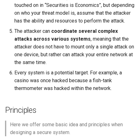
touched on in “Securities is Economics”, but depending
Lecture 15 Combinational
Part 2
Kubernetes
on who your threat model is, assume that the attacker
Lec 12 Parallel Machine
Logic
醍醐灌顶 - WhyNotTV#2观
Chapter 16 String类和标准模
TOCTTOU Vulnerabilities
ToN23 StarFront
Learning (Part 1)
has the ability and resources to perform the attack.
后感
Chapter 14 Query Planning
板库
Go
Lecture 16 SDS State
Optimization
WWW25 Spache
The attacker can
coordinate several complex
Lec 13 Ray - A universal
醍醐灌顶 -《当CEO重读
Chapter 17 输入、输出和文件
Rust
attacks across various systems
, meaning that the
framework for distributed
PhD-论智慧与勇气》
Lecture 17 Combinational
Chapter 15 Concurrency
INFOCOM24 SkyCastle
attacker does not have to mount only a single attack on
computing
Logic Blocks
Control Theory
Chapter 18 探讨C++新标准
Vue.js
one device, but rather can attack your entire network at
醍醐灌顶 -《如何优雅地参
WCNC24 EdgeServer
the same time.
Lec 14 Parallel Machine
与开源开发》
Chapter 16 Two-Phase
Web Dev
Every system is a potential target. For example, a
Learning (Part 2)
Locking
HotNets24 LEO CC
casino was once hacked because a fish-tank
醍醐灌顶 -《机器学习科研
LLM Dev
thermometer was hacked within the network.
Lec 15 Dense Linear Algebra
的十年》
Chapter 17 Timestamp
IWCMC23 DynamicLink
(Part 1)
Ordering Concurrency Contr
Android Dev
醍醐灌顶 -《SIGCOMM
AcademicEdu09 MobileIP
Principles
Lec 16 Dense Linear Algebra
Test-of-Time Award 背后
Chapter 18 Multi-Version
(Part 2)
的故事》
Concurrency Control
SIGCOMM22 Prognos
Here we offer some basic idea and principles when
designing a secure system.
醍醐灌顶 -《了解/从事 机
Chapter 19 Logging
NeurIPS24 SGLang