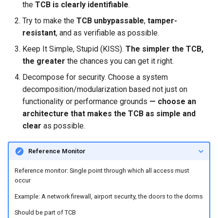
the
TCB is clearly identifiable
.
Try to make the
TCB unbypassable
,
tamper-
resistant
, and as verifiable as possible.
Keep It Simple, Stupid (KISS).
The simpler the TCB,
the greater
the chances you can get it right.
Decompose for security. Choose a system
decomposition/modularization based not just on
functionality or performance grounds
— choose an
architecture that makes the TCB as simple and
clear
as possible.
Reference Monitor
Reference monitor: Single point through which all access must
occur
Example: A network firewall, airport security, the doors to the dorms
Should be part of TCB