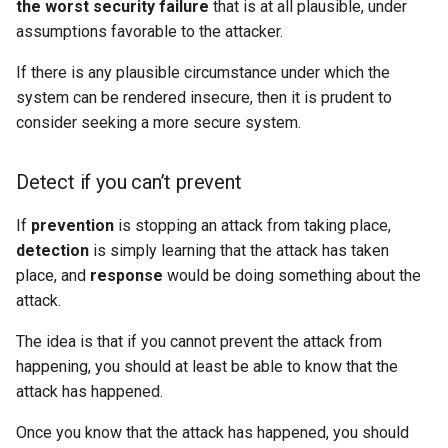
the worst security failure
that is at all plausible, under
NSDI24 Serval
assumptions favorable to the attacker.
If there is any plausible circumstance under which the
ASPLOS26 Radshield
system can be rendered insecure, then it is prudent to
consider seeking a more secure system.
INFOCOM24 Phoenix
MobiCom24 CosMac
Detect if you can’t prevent
SIGCOMM21 L2D2
If
prevention
is stopping an attack from taking place,
detection
is simply learning that the attack has taken
MobiCom23 Umbra
place, and
response
would be doing something about the
attack.
INFOCOM23 Falcon
The idea is that if you cannot prevent the attack from
happening, you should at least be able to know that the
INFOCOM24 TargetFuse
attack has happened.
INFOCOM24 SECO
Once you know that the attack has happened, you should