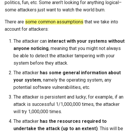
Module 4 Camera
and Locality in Simulation
Lecture 8 Channel Capacity
Ubuntu 24.04 配置 Hyprlan
Chapter 8 Quantifying
女娲补天-编译原理期末突
Chapter 6 Memory
SIGCOMM09 FatTree
6 ns-3 复盘思考
politics, fun, etc. Some aren’t looking for anything logical–
manipulations, and multiple
Part1
Lec 6 Locality,
桌面
Lecture 6 Floating Point
Chapter 8 函数探幽(上)
Lecture 7 SDN Control Plane
Uncertainty
击-2
Management
Server Ops
Markdown
Lab 6 Linker Lab
Lecture 7 Symbol Table
open5gs
高级动态规划
Defense in depth
STK Starlink Instances
状态机模型
iSH-优雅地在iPad编程
some attackers just want to watch the world burn.
views
Lec 6 More on
Communication, and
SIGCOMM24 dSDN
7 ns-3 MacOS
There are
some common assumptions
that we take into
Communication-optimal
Contention
Lecture 9 Channel Capacity
eBPF 初探
Lecture 7 Intro to RISC-V
Chapter 8 函数探幽(下)
Lecture 8 Network
Chapter 9 Probabilistic
女娲补天-认知计算与机器
Chapter 7 Hash Tables
Database && SQL
GithubPages && Cloudflare
Appendix I 常见汇编指令
Lecture 8 Semantics Analysis
StarryNet
高级数据结构
Least privilege
区间 DP
account for attackers:
Matmul
Part2
Verification
Reasoning
学习期末突击
NSDI23 SkyPilot
Lec 7 GPU Architecture &
Basic Linux Commands
Lecture 8 Data Transfer
Chapter 9 内存模型和名称空
Chapter 8 B+ Trees
Github Development
Lecture 9 Intermediate Code
OpenAirInterface
高级搜索
Separation of responsibility
状态压缩 DP
The attacker can
interact with your systems without
Lec 7 Introduction to GPUs
CUDA
Lecture 10 Channel Capacity
间
Chapter 10 Making Simple
女娲补天-软件工程期末突
Generation
HotOS21 Sky Computing
anyone noticing
, meaning that you might not always
Part3
Decisions
击
Linux 运维速查指南
Lecture 9 Decision Making
Chapter 9 Index Concurren
MacOS
Amarisoft
基础算法技巧
Ensure complete mediation
be able to detect the attacker tampering with your
Lec 8 Data Parallel
Lec 8 Data-Parallel Thinking
and Logical Operations
Chapter 10 对象和类
Control
Lecture 10 Runtime Space
SIGCOMM23 ConWeave
system before they attack.
Algorithms
Lecture 11 Differential
Chapter 11 Linear Models for
女娲补天-数值分析期末突
Linux
STL + 奇技淫巧
Shannon’s Maxim
Entropy Part1
Lec 9 Spark
Regression
击
The attacker
has some general information about
Lecture 10 RISC-V
Chapter 11 使用类
Chapter 10 Sorting &
SOSP21 dSpace
Lec 9 Distributed Memory
Procedures
your system
, namely the operating system, any
Aggregations
Vim
Use fail-safe defaults
Machines and Programming
Lecture 12 Differential
Lec 11 Cache Coherence
Chapter 12 Linear Models for
女娲补天-数据库系统期末
Chapter 12 类和动态内存分配
potential software vulnerabilities, etc.
HotNets18 StarLink
Entropy Part2
Classification
突击
Lecture 13 Running a Prog
Chapter 11 Join Algorithms
Python
Design security in from the
The attacker is persistent and lucky; for example, if an
Lec 10 Advanced MPI and
Lec 12 Memory Consistency
- CALL
Chapter 13 类继承
start
IMC20 Hypatia
attack is successful 1/1,000,000 times, the attacker
Collective Communication
Lecture 13 Gaussian Channel
女娲补天-体系结构期末突
Chapter 12 Query Executio
C++
will try 1,000,000 times.
Algorithms
击
Lecture 14 Introduction to
Part 1
Chapter 14 C++中的代码重用
Appendix
NSDI23 StarryNet
The attacker
has the resources required to
Lecture 14 Review
SDS
VSCode on MacOS
undertake the attack (up to an extent)
. This will be
Lec 11 UPC++
我在沙坡村的学习观
Chapter 13 Query Executio
Chapter 15 友元、异常和其他
TCB
INFOCOM22 SpaceRTC