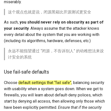
miserably.
这个观点也就是说，闭源黑箱比开源测试更安全
As such,
you should never rely on obscurity as part of
your security
. Always assume that the attacker knows
every detail about the system that you are working with
(including its algorithms, hardware, defenses, etc.)
永远不能指望通过 “闭源，不告诉别人” 的幼稚想法来设
计安全的系统
Use fail-safe defaults
Choose
default settings that “fail safe”
, balancing security
with usability when a system goes down. When we get to
firewalls, you will learn about default-deny polices, which
start by denying all access, then allowing only those which
have been explicitly permitted.
Ensure that if the security