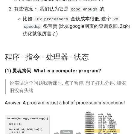
Lecture 15 Combinational
Part 2
Kubernetes
有些情况下, 我们认为它是
的:
good enough
Lec 12 Parallel Machine
Logic
醍醐灌顶 - WhyNotTV#2观
Chapter 16 String类和标准模
ToN23 StarFront
比如
金钱成本很低, 这个
10x processors
2x
Learning (Part 1)
后感
Chapter 14 Query Planning
板库
Go
很宝贵 (比如google网页的查询返回, 2x的
speedup
Lecture 16 SDS State
Optimization
WWW25 Spache
优化就很厉害了)
Lec 13 Ray - A universal
醍醐灌顶 -《当CEO重读
Chapter 17 输入、输出和文件
Rust
framework for distributed
PhD-论智慧与勇气》
Lecture 17 Combinational
Chapter 15 Concurrency
INFOCOM24 SkyCastle
computing
Logic Blocks
Control Theory
Chapter 18 探讨C++新标准
Vue.js
程序 - 指令 - 处理器 - 状态
醍醐灌顶 -《如何优雅地参
WCNC24 EdgeServer
Lec 14 Parallel Machine
与开源开发》
Chapter 16 Two-Phase
Web Dev
Learning (Part 2)
(1) 灵魂拷问: What is a computer program?
Locking
HotNets24 LEO CC
醍醐灌顶 -《机器学习科研
LLM Dev
说实话这个问题我听课时, 点了暂停, 想了好几分钟, 却依
Lec 15 Dense Linear Algebra
的十年》
Chapter 17 Timestamp
IWCMC23 DynamicLink
旧没有头绪
(Part 1)
Ordering Concurrency Contr
Android Dev
醍醐灌顶 -《SIGCOMM
AcademicEdu09 MobileIP
Answer: A program is just a list of processor instructions!
Lec 16 Dense Linear Algebra
Test-of-Time Award 背后
Chapter 18 Multi-Version
(Part 2)
的故事》
Concurrency Control
SIGCOMM22 Prognos
醍醐灌顶 -《了解/从事 机
Chapter 19 Logging
NeurIPS24 SGLang