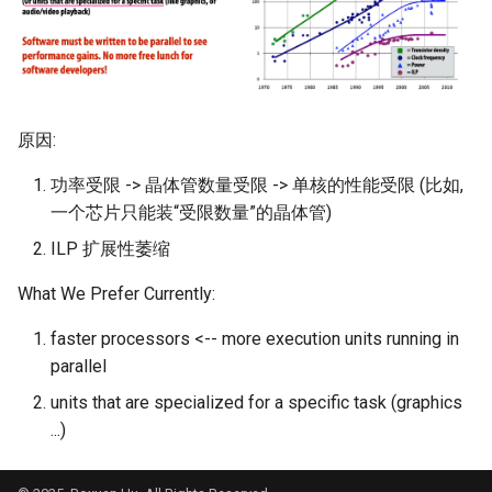
MobiCom21 Quasar
SIGCOMM21 SatNetLab
Nature25 Carbon-neutral
DC
原因:
功率受限 -> 晶体管数量受限 -> 单核的性能受限 (比如,
TPRC25 Starlink Impact
一个芯片只能装“受限数量”的晶体管)
CoNEXT25 NTN LEO
ILP 扩展性萎缩
What We Prefer Currently:
SIGMETRICS26 Starlink vs.
5G
faster processors <-- more execution units running in
parallel
Arxiv26 Starlink with
units that are specialized for a specific task (graphics
Vehicle Mobility
...)
SIGCOMM23 Teal