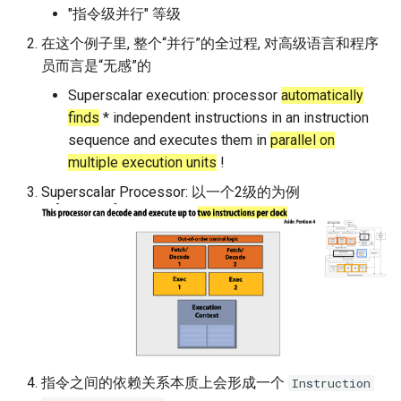
"指令级并行" 等级
ASE25 SateLight
在这个例子里, 整个“并行”的全过程, 对高级语言和程序
MICRO23 SpaceMicroDC
员而言是“无感”的
Superscalar execution: processor
automatically
IComputing24 NTN 6G
finds
* independent instructions in an instruction
sequence and executes them in
parallel on
SpaceX24 D2C
multiple execution units
!
ArXiv25 DS2D
Superscalar Processor: 以一个2级的为例
ChinaComm23 SatCoreNet
IoT22 ISTN 6G
Comm18 SAGIN
Network21 LEO 6G-1
指令之间的依赖关系本质上会形成一个
Instruction