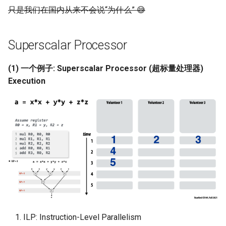
只是我们在国内从来不会说“为什么” 😅
NSDI24 Serval
ASPLOS26 Radshield
Superscalar Processor
INFOCOM24 Phoenix
(1) 一个例子: Superscalar Processor (超标量处理器)
Execution
MobiCom24 CosMac
SIGCOMM21 L2D2
MobiCom23 Umbra
INFOCOM23 Falcon
INFOCOM24 TargetFuse
INFOCOM24 SECO
ILP: Instruction-Level Parallelism