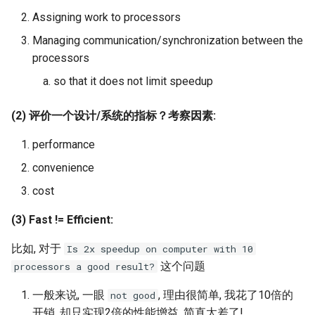
Module 4 Camera
and Locality in Simulation
Lecture 8 Channel Capacity
Ubuntu 24.04 配置 Hyprlan
Lecture 13 Introduction to
Chapter 8 Quantifying
女娲补天-编译原理期末突
Chapter 6 Memory
SIGCOMM09 FatTree
6 ns-3 复盘思考
Assigning work to processors
manipulations, and multiple
Part1
桌面
Lecture 6 Floating Point
Web
Chapter 8 函数探幽(上)
Lecture 7 SDN Control Plane
Uncertainty
击-2
Management
Server Ops
Markdown
Lab 6 Linker Lab
Lecture 7 Symbol Table
open5gs
高级动态规划
STK Starlink Instances
状态机模型
iSH-优雅地在iPad编程
views
Lec 6 More on
SIGCOMM24 dSDN
7 ns-3 MacOS
Managing communication/synchronization between the
Communication-optimal
Lecture 9 Channel Capacity
eBPF 初探
Lecture 7 Intro to RISC-V
Lecture 14 Cookies and C
Chapter 8 函数探幽(下)
Lecture 8 Network
Chapter 9 Probabilistic
女娲补天-认知计算与机器
Chapter 7 Hash Tables
Database && SQL
GithubPages && Cloudflare
Appendix I 常见汇编指令
Lecture 8 Semantics Analysis
StarryNet
高级数据结构
区间 DP
processors
Matmul
Part2
Verification
Reasoning
学习期末突击
NSDI23 SkyPilot
so that it does not limit speedup
Basic Linux Commands
Lecture 8 Data Transfer
Lecture 15 XSS and UI
Chapter 9 内存模型和名称空
Chapter 8 B+ Trees
Github Development
Lecture 9 Intermediate Code
OpenAirInterface
高级搜索
状态压缩 DP
Lec 7 Introduction to GPUs
Lecture 10 Channel Capacity
Attacks
间
Chapter 10 Making Simple
女娲补天-软件工程期末突
Generation
HotOS21 Sky Computing
(2) 评价一个设计/系统的指标？考察因素:
Part3
Decisions
击
Linux 运维速查指南
Lecture 9 Decision Making
Chapter 9 Index Concurren
MacOS
Amarisoft
基础算法技巧
Lec 8 Data Parallel
and Logical Operations
Lecture 16 SQL Injection a
Chapter 10 对象和类
Control
Lecture 10 Runtime Space
SIGCOMM23 ConWeave
performance
Algorithms
Lecture 11 Differential
CAPTCHAs
Chapter 11 Linear Models for
女娲补天-数值分析期末突
Linux
STL + 奇技淫巧
convenience
Entropy Part1
Regression
击
Lecture 10 RISC-V
Chapter 11 使用类
Chapter 10 Sorting &
SOSP21 dSpace
Lec 9 Distributed Memory
cost
Procedures
Aggregations
Vim
Machines and Programming
Lecture 12 Differential
Chapter 12 Linear Models for
女娲补天-数据库系统期末
Chapter 12 类和动态内存分配
HotNets18 StarLink
(3) Fast != Efficient:
Entropy Part2
Classification
突击
Lecture 13 Running a Prog
Chapter 11 Join Algorithms
Python
Lec 10 Advanced MPI and
- CALL
Chapter 13 类继承
IMC20 Hypatia
比如, 对于
Is 2x speedup on computer with 10
Collective Communication
Lecture 13 Gaussian Channel
女娲补天-体系结构期末突
Chapter 12 Query Executio
C++
这个问题
processors a good result?
Algorithms
击
Lecture 14 Introduction to
Part 1
Chapter 14 C++中的代码重用
NSDI23 StarryNet
Lecture 14 Review
SDS
一般来说, 一眼
, 理由很简单, 我花了10倍的
not good
VSCode on MacOS
Lec 11 UPC++
我在沙坡村的学习观
开销, 却只实现2倍的性能增益. 简直太差了!
Chapter 13 Query Executio
Chapter 15 友元、异常和其他
INFOCOM22 SpaceRTC