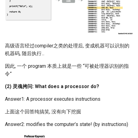
器学习/深度学习系统 相关
的研究需要什么样的知识
Chapter 20 Recovery
MobiCom14 LTE-WIFI-
结构》
Switch
Appendix 1 Relational Alge
醍醐灌顶 -《博士这五年》
MobiCom18 EuroRoaming
高级语言经过compiler之类的处理后, 变成机器可以识别的
醍醐灌顶 -《读博那些事
SIGCOMM21 ExchangeIP
机器码, 随后执行...
儿》
TNSM24
因此, 一个 program 本质上就是一些 “可被处理器识别的指
女娲补天-优化方法期末突
CellularResilience
令”
击
(2) 灵魂拷问: What does a processor do?
INFOCOM22 CSGI
女娲补天-操作系统期末突
Answer1: A processor executes instructions
击
INFOCOM24 SAFH
上面这个回答纯搞笑, 没有向下挖掘
华清池日记-有趣的校园网
INFOCOM25 SkyOctopus
Answer2: modifies the computer’s state! (by instructions)
SIGCOMM18 RevisitRDMA