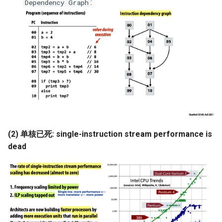
:
Dependency Graph
ICC21 LEO 6G-2
Network18 Next5GC
SIGCOMM22 SpaceCore
NSDI24 MOSAIC
MobiCom23 SD LEO
SIGCOMM25 SN2
(2) 单核已死: single-instruction stream performance is
dead
S&P24 SatOver
WWW24 SatGuard
S&P25 DCator