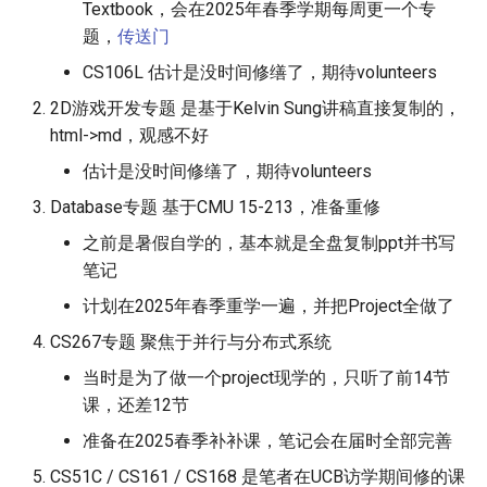
Textbook，会在2025年春季学期每周更一个专
Lecture 15 Combinational
Part 2
Kubernetes
题，
传送门
Lec 12 Parallel Machine
Logic
醍醐灌顶 - WhyNotTV#2观
Chapter 16 String类和标准模
ToN23 StarFront
Learning (Part 1)
CS106L 估计是没时间修缮了，期待volunteers
后感
Chapter 14 Query Planning
板库
Go
Lecture 16 SDS State
Optimization
WWW25 Spache
2D游戏开发专题 是基于Kelvin Sung讲稿直接复制的，
Lec 13 Ray - A universal
醍醐灌顶 -《当CEO重读
Chapter 17 输入、输出和文件
Rust
html->md，观感不好
framework for distributed
PhD-论智慧与勇气》
Lecture 17 Combinational
Chapter 15 Concurrency
INFOCOM24 SkyCastle
估计是没时间修缮了，期待volunteers
computing
Logic Blocks
Control Theory
Chapter 18 探讨C++新标准
Vue.js
醍醐灌顶 -《如何优雅地参
Database专题 基于CMU 15-213，准备重修
WCNC24 EdgeServer
Lec 14 Parallel Machine
与开源开发》
Chapter 16 Two-Phase
Web Dev
之前是暑假自学的，基本就是全盘复制ppt并书写
Learning (Part 2)
Locking
HotNets24 LEO CC
笔记
醍醐灌顶 -《机器学习科研
LLM Dev
计划在2025年春季重学一遍，并把Project全做了
Lec 15 Dense Linear Algebra
的十年》
Chapter 17 Timestamp
IWCMC23 DynamicLink
(Part 1)
Ordering Concurrency Contr
CS267专题 聚焦于并行与分布式系统
Android Dev
醍醐灌顶 -《SIGCOMM
AcademicEdu09 MobileIP
当时是为了做一个project现学的，只听了前14节
Lec 16 Dense Linear Algebra
Test-of-Time Award 背后
Chapter 18 Multi-Version
课，还差12节
(Part 2)
的故事》
Concurrency Control
SIGCOMM22 Prognos
准备在2025春季补补课，笔记会在届时全部完善
醍醐灌顶 -《了解/从事 机
Chapter 19 Logging
CS51C / CS161 / CS168 是笔者在UCB访学期间修的课
NeurIPS24 SGLang