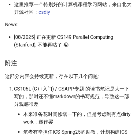
Module 4 Camera
and Locality in Simulation
Lecture 8 Channel Capacity
Ubuntu 24.04 配置 Hyprlan
Lecture 13 Introduction to
Chapter 8 Quantifying
女娲补天-编译原理期末突
Chapter 6 Memory
SIGCOMM09 FatTree
6 ns-3 复盘思考
这里推荐一个特别好的计算机课程学习网站，来自北大
manipulations, and multiple
Part1
Lec 6 Locality,
桌面
Lecture 6 Floating Point
Web
Chapter 8 函数探幽(上)
Lecture 7 SDN Control Plane
Uncertainty
击-2
Management
Server Ops
Markdown
Lab 6 Linker Lab
Lecture 7 Symbol Table
open5gs
高级动态规划
STK Starlink Instances
状态机模型
iSH-优雅地在iPad编程
开源社区：
csdiy
views
Lec 6 More on
Communication, and
SIGCOMM24 dSDN
7 ns-3 MacOS
Communication-optimal
Contention
Lecture 9 Channel Capacity
eBPF 初探
Lecture 7 Intro to RISC-V
Lecture 14 Cookies and C
Chapter 8 函数探幽(下)
Lecture 8 Network
Chapter 9 Probabilistic
女娲补天-认知计算与机器
Chapter 7 Hash Tables
Database && SQL
GithubPages && Cloudflare
Appendix I 常见汇编指令
Lecture 8 Semantics Analysis
StarryNet
高级数据结构
区间 DP
News:
Matmul
Part2
Verification
Reasoning
学习期末突击
NSDI23 SkyPilot
[08/2025] 正在更新 CS149 Parallel Computing
Lec 7 GPU Architecture &
Basic Linux Commands
Lecture 8 Data Transfer
Lecture 15 XSS and UI
Chapter 9 内存模型和名称空
Chapter 8 B+ Trees
Github Development
Lecture 9 Intermediate Code
OpenAirInterface
高级搜索
状态压缩 DP
(Stanford), 不能再咕了 😭
Lec 7 Introduction to GPUs
CUDA
Lecture 10 Channel Capacity
Attacks
间
Chapter 10 Making Simple
女娲补天-软件工程期末突
Generation
HotOS21 Sky Computing
Part3
Decisions
击
Linux 运维速查指南
Lecture 9 Decision Making
Chapter 9 Index Concurren
MacOS
Amarisoft
基础算法技巧
Lec 8 Data Parallel
Lec 8 Data-Parallel Thinking
and Logical Operations
Lecture 16 SQL Injection a
Chapter 10 对象和类
Control
Lecture 10 Runtime Space
SIGCOMM23 ConWeave
附注
Algorithms
Lecture 11 Differential
CAPTCHAs
Chapter 11 Linear Models for
女娲补天-数值分析期末突
Linux
STL + 奇技淫巧
Entropy Part1
Lec 9 Spark
Regression
击
Lecture 10 RISC-V
Chapter 11 使用类
这部分内容会持续更新，存在以下几个问题:
Chapter 10 Sorting &
SOSP21 dSpace
Lec 9 Distributed Memory
Procedures
Aggregations
Vim
CS106L (C++入门) / CSAPP专题 的读书笔记是大一下
Machines and Programming
Lecture 12 Differential
Lec 11 Cache Coherence
Chapter 12 Linear Models for
女娲补天-数据库系统期末
Chapter 12 类和动态内存分配
HotNets18 StarLink
写的，那时还不懂markdown的书写规范，导致这一部
Entropy Part2
Classification
突击
Lecture 13 Running a Prog
Chapter 11 Join Algorithms
Python
分观感很差
Lec 10 Advanced MPI and
Lec 12 Memory Consistency
- CALL
Chapter 13 类继承
IMC20 Hypatia
Collective Communication
Lecture 13 Gaussian Channel
女娲补天-体系结构期末突
Chapter 12 Query Executio
C++
本来准备花时间修缮一下的，但是考虑到有点dirty
Algorithms
击
Lecture 14 Introduction to
Part 1
Chapter 14 C++中的代码重用
NSDI23 StarryNet
work，遂作罢
Lecture 14 Review
SDS
VSCode on MacOS
笔者有幸担任ICS Spring25的助教，计划构建ICS
Lec 11 UPC++
我在沙坡村的学习观
Chapter 13 Query Executio
Chapter 15 友元、异常和其他
INFOCOM22 SpaceRTC