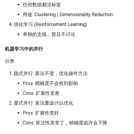
器学习/深度学习系统 相关
任何数据都没标签
的研究需要什么样的知识
Chapter 20 Recovery
MobiCom14 LTE-WIFI-
用途: Clustering | Dimensionality Reduction
结构》
Switch
强化学习 (Reinforcement Learning)
Appendix 1 Relational Alge
醍醐灌顶 -《博士这五年》
MobiCom18 EuroRoaming
单独的支线，暂且不讨论
醍醐灌顶 -《读博那些事
SIGCOMM21 ExchangeIP
机器学习中的并行
儿》
分类:
TNSM24
女娲补天-优化方法期末突
CellularResilience
隐式并行: 算法不变，优化操作方法
击
Pros: 精确度不会收到影响
INFOCOM22 CSGI
女娲补天-操作系统期末突
Cons: 扩展性变差
击
INFOCOM24 SAFH
显式并行: 算法重设计以优化
华清池日记-有趣的校园网
Pros: 扩展性变好
INFOCOM25 SkyOctopus
Cons: 算法性质变了，精确度或许会下降
SIGCOMM18 RevisitRDMA