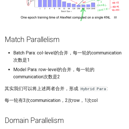
MobiCom21 Quasar
SIGCOMM21 SatNetLab
Nature25 Carbon-neutral
DC
Match Parallelism
TPRC25 Starlink Impact
Batch Para: col-level的合并，每一轮的communication
次数是1
CoNEXT25 NTN LEO
Model Para: row-level的合并，每一轮的
communication次数是2
SIGMETRICS26 Starlink vs.
5G
其实我们可以将上述两者合并，形成
:
Hybrid Para
Arxiv26 Starlink with
每一轮有3次communication，2次row，1次col
Vehicle Mobility
Domain Parallelism
SIGCOMM23 Teal