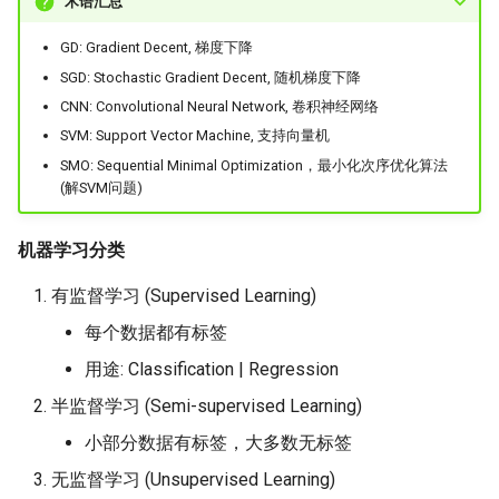
术语汇总
Lecture 15 Combinational
Part 2
Kubernetes
Logic
醍醐灌顶 - WhyNotTV#2观
GD: Gradient Decent, 梯度下降
Chapter 16 String类和标准模
ToN23 StarFront
后感
Chapter 14 Query Planning
板库
SGD: Stochastic Gradient Decent, 随机梯度下降
Go
Lecture 16 SDS State
Optimization
WWW25 Spache
CNN: Convolutional Neural Network, 卷积神经网络
醍醐灌顶 -《当CEO重读
Chapter 17 输入、输出和文件
Rust
SVM: Support Vector Machine, 支持向量机
PhD-论智慧与勇气》
Lecture 17 Combinational
Chapter 15 Concurrency
INFOCOM24 SkyCastle
SMO: Sequential Minimal Optimization，最小化次序优化算法
Logic Blocks
Control Theory
Chapter 18 探讨C++新标准
(解SVM问题)
Vue.js
醍醐灌顶 -《如何优雅地参
WCNC24 EdgeServer
与开源开发》
Chapter 16 Two-Phase
Web Dev
机器学习分类
Locking
HotNets24 LEO CC
醍醐灌顶 -《机器学习科研
有监督学习 (Supervised Learning)
LLM Dev
的十年》
Chapter 17 Timestamp
IWCMC23 DynamicLink
每个数据都有标签
Ordering Concurrency Contr
Android Dev
用途: Classification | Regression
醍醐灌顶 -《SIGCOMM
AcademicEdu09 MobileIP
Test-of-Time Award 背后
Chapter 18 Multi-Version
半监督学习 (Semi-supervised Learning)
的故事》
Concurrency Control
SIGCOMM22 Prognos
小部分数据有标签，大多数无标签
无监督学习 (Unsupervised Learning)
醍醐灌顶 -《了解/从事 机
Chapter 19 Logging
NeurIPS24 SGLang