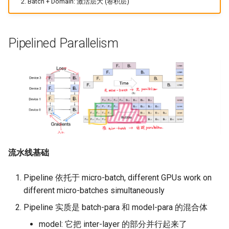
Batch + Domain: 激活层大 (卷积层)
Pipelined Parallelism
流水线基础
Pipeline 依托于 micro-batch, different GPUs work on
different micro-batches simultaneously
Pipeline 实质是 batch-para 和 model-para 的混合体
model: 它把 inter-layer 的部分并行起来了