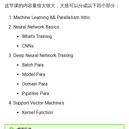
Module 4 Camera
Lecture 8 Channel Capacity
Ubuntu 24.04 配置 Hyprlan
Lecture 13 Introduction to
Chapter 8 Quantifying
女娲补天-编译原理期末突
Chapter 6 Memory
SIGCOMM09 FatTree
6 ns-3 复盘思考
这节课的内容量很大很大，大致可以分成以下四个部分：
manipulations, and multiple
Part1
Lec 6 Locality,
桌面
Lecture 6 Floating Point
Web
Chapter 8 函数探幽(上)
Lecture 7 SDN Control Plane
Uncertainty
击-2
Management
Server Ops
Markdown
Lab 6 Linker Lab
Lecture 7 Symbol Table
open5gs
高级动态规划
STK Starlink Instances
状态机模型
iSH-优雅地在iPad编程
views
Communication, and
SIGCOMM24 dSDN
7 ns-3 MacOS
Machine Learning && Parallelism Intro
Contention
Lecture 9 Channel Capacity
eBPF 初探
Lecture 7 Intro to RISC-V
Lecture 14 Cookies and C
Chapter 8 函数探幽(下)
Lecture 8 Network
Chapter 9 Probabilistic
女娲补天-认知计算与机器
Chapter 7 Hash Tables
Database && SQL
GithubPages && Cloudflare
Appendix I 常见汇编指令
Lecture 8 Semantics Analysis
StarryNet
高级数据结构
区间 DP
Neural Network Basics
Part2
Verification
Reasoning
学习期末突击
NSDI23 SkyPilot
Lec 7 GPU Architecture &
What's Training
Basic Linux Commands
Lecture 8 Data Transfer
Lecture 15 XSS and UI
Chapter 9 内存模型和名称空
Chapter 8 B+ Trees
Github Development
Lecture 9 Intermediate Code
OpenAirInterface
高级搜索
状态压缩 DP
CUDA
Lecture 10 Channel Capacity
Attacks
间
Chapter 10 Making Simple
女娲补天-软件工程期末突
Generation
HotOS21 Sky Computing
CNNs
Part3
Decisions
击
Linux 运维速查指南
Lecture 9 Decision Making
Chapter 9 Index Concurren
MacOS
Amarisoft
基础算法技巧
Deep Neural Network Training
Lec 8 Data-Parallel Thinking
and Logical Operations
Lecture 16 SQL Injection a
Chapter 10 对象和类
Control
Lecture 10 Runtime Space
SIGCOMM23 ConWeave
Lecture 11 Differential
CAPTCHAs
Chapter 11 Linear Models for
女娲补天-数值分析期末突
Batch Para
Linux
STL + 奇技淫巧
Entropy Part1
Lec 9 Spark
Regression
击
Lecture 10 RISC-V
Chapter 11 使用类
Chapter 10 Sorting &
SOSP21 dSpace
Model Para
Procedures
Aggregations
Vim
Domain Para
Lecture 12 Differential
Lec 11 Cache Coherence
Chapter 12 Linear Models for
女娲补天-数据库系统期末
Chapter 12 类和动态内存分配
HotNets18 StarLink
Entropy Part2
Classification
突击
Lecture 13 Running a Prog
Chapter 11 Join Algorithms
Pipeline Para
Python
Lec 12 Memory Consistency
- CALL
Chapter 13 类继承
IMC20 Hypatia
Support Vector Machines
Lecture 13 Gaussian Channel
女娲补天-体系结构期末突
Chapter 12 Query Executio
C++
Kernel Function
击
Lecture 14 Introduction to
Part 1
Chapter 14 C++中的代码重用
NSDI23 StarryNet
Lecture 14 Review
SDS
VSCode on MacOS
我在沙坡村的学习观
Chapter 13 Query Executio
Chapter 15 友元、异常和其他
INFOCOM22 SpaceRTC