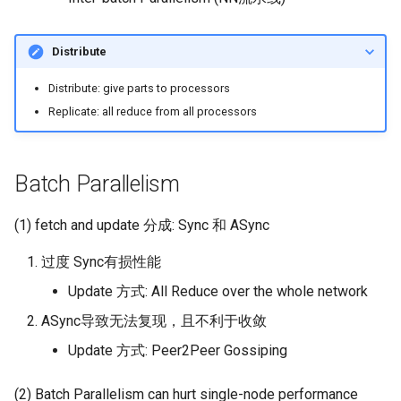
ASE25 SateLight
Distribute
MICRO23 SpaceMicroDC
Distribute: give parts to processors
IComputing24 NTN 6G
Replicate: all reduce from all processors
SpaceX24 D2C
Batch Parallelism
ArXiv25 DS2D
(1) fetch and update 分成: Sync 和 ASync
ChinaComm23 SatCoreNet
过度 Sync有损性能
IoT22 ISTN 6G
Update 方式: All Reduce over the whole network
ASync导致无法复现，且不利于收敛
Comm18 SAGIN
Update 方式: Peer2Peer Gossiping
Network21 LEO 6G-1
(2) Batch Parallelism can hurt single-node performance