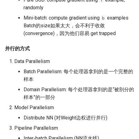
1
randomly
NSDI24 Serval
Mini-batch: compute gradient using
examples
b
ASPLOS26 Radshield
Batch的size如果太大，会不利于收敛
(convergence)，因为他们容易 get trapped
INFOCOM24 Phoenix
并行的方式
MobiCom24 CosMac
Data Parallelism
SIGCOMM21 L2D2
Batch Parallelism: 每个处理器拿到的是一个完整的
样本
MobiCom23 Umbra
Domain Parallelism: 每个处理器拿到的是“被剖分的
样本”的一部分
INFOCOM23 Falcon
Model Parallelism
INFOCOM24 TargetFuse
Distribute NN (对Weight边权进行并行)
Pipeline Parallelism
INFOCOM24 SECO
Inter-batch Parallelism (NN流水线)