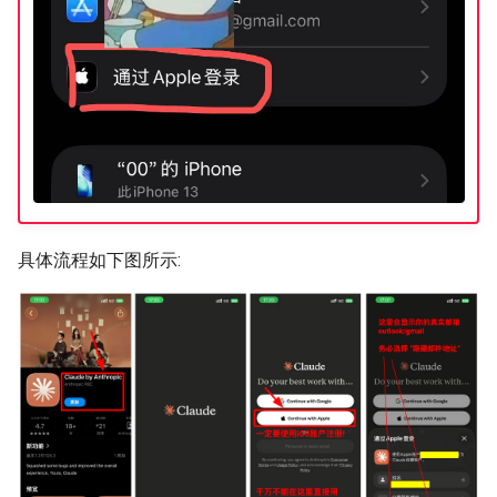
SIGCOMM10 DCTCP
SIGCOMM15 DCQCN
SIGCOMM15 TIMELY
SIGCOMM19 HPCC
NSDI22 PowerTCP
具体流程如下图所示:
HotNets20 IoC
ASPLOS20 OEC
ASPLOS23 Kodan
ASPLOS24 EagleEye