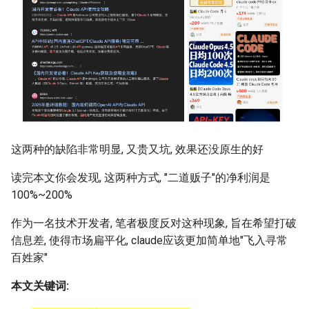
Module 4 Camera
and Locality in Simulation
Ubuntu 24.04 配置 Hyprland
Lecture 8 Channel Capacity
女娲补天-编译原理期末突
Chapter 8 Quantifying
SIGCOMM09 FatTree
6 ns-3 复盘思考
manipulations, and multiple
桌面
Mathematical Physics
Part1
Lec 6 Locality,
击-2
Chapter 8 函数探幽(上)
Lecture 7 SDN Control Pla
Uncertainty
Server Ops
open5gs
高级动态规划
Lab 6 Linker Lab
Lecture 7 Symbol Table
STK Starlink Instances
状态机模型
iSH-优雅地在iPad编程
views
Equations
Lec 6 More on
Communication, and
SIGCOMM24 dSDN
7 ns-3 MacOS
Communication-optimal
Contention
eBPF 初探
Lecture 9 Channel Capacity
女娲补天-认知计算与机器
Chapter 8 函数探幽(下)
Lecture 8 Network
Chapter 9 Probabilistic
Database && SQL
StarryNet
高级数据结构
Appendix I 常见汇编指令
Lecture 8 Semantics Analy
区间 DP
Matmul
Circuit
Part2
学习期末突击
Verification
Reasoning
NSDI23 SkyPilot
Lec 7 GPU Architecture &
Basic Linux Commands
Chapter 9 内存模型和名称
OpenAirInterface
高级搜索
Lecture 9 Intermediate Co
状态压缩 DP
Lec 7 Introduction to GPUs
CUDA
Info Theory
Lecture 10 Channel Capaci
女娲补天-软件工程期末突
间
Chapter 10 Making Simple
Generation
HotOS21 Sky Computing
Part3
Linux 运维速查指南
击
Decisions
Amarisoft
基础算法技巧
Lec 8 Data Parallel
Lec 8 Data-Parallel Thinkin
Algorithm Design and
Chapter 10 对象和类
Lecture 10 Runtime Space
SIGCOMM23 ConWeave
这两种的缺陷非常明显, 又贵又坑, 效果还没原生的好
Algorithms
Analysis
Lecture 11 Differential
女娲补天-数值分析期末突
Chapter 11 Linear Models 
STL + 奇技淫巧
Entropy Part1
Lec 9 Spark
击
Regression
Chapter 11 使用类
SOSP21 dSpace
读完本文你会发现, 这两种方式, "二道贩子"的净利润是
Lec 9 Distributed Memory
Software Defined Network
100%~200%
Machines and Programmin
Lecture 12 Differential
Lec 11 Cache Coherence
女娲补天-数据库系统期末
Chapter 12 Linear Models 
Chapter 12 类和动态内存
HotNets18 StarLink
Entropy Part2
Introduction to 2D Game
突击
Classification
作为一名技术开发者, 笔者极度反对这种现象, 旨在希望打破
Lec 10 Advanced MPI and
Development
Lec 12 Memory Consisten
Chapter 13 类继承
IMC20 Hypatia
信息差, 使得市场扁平化, claude应该更加简单地"飞入寻常
Collective Communication
Lecture 13 Gaussian Chann
女娲补天-体系结构期末突
百姓家"
Algorithms
Compilers
击
Chapter 14 C++中的代码
NSDI23 StarryNet
本文关键词:
Lecture 14 Review
Lec 11 UPC++
Introduction to Artificial
我在沙坡村的学习观
Chapter 15 友元、异常和
INFOCOM22 SpaceRTC