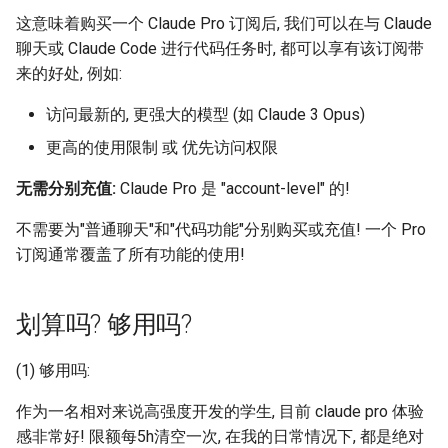
MobiCom21 Quasar
这意味着购买一个 Claude Pro 订阅后, 我们可以在与 Claude
聊天或 Claude Code 进行代码任务时, 都可以享有该订阅带
SIGCOMM21 SatNetLab
来的好处, 例如:
Nature25 Carbon-neutral
访问最新的, 更强大的模型 (如 Claude 3 Opus)
DC
更高的使用限制 或 优先访问权限
TPRC25 Starlink Impact
无需分别充值:
Claude Pro 是 "account-level" 的!
CoNEXT25 NTN LEO
不需要为"普通聊天"和"代码功能"分别购买或充值! 一个 Pro
订阅通常覆盖了所有功能的使用!
SIGMETRICS26 Starlink vs.
5G
划算吗? 够用吗?
Arxiv26 Starlink with
Vehicle Mobility
(1) 够用吗:
作为一名相对来说高强度开发的学生, 目前 claude pro 体验
SIGCOMM23 Teal
感非常好! 限额每5h清空一次, 在我的日常情况下, 都是绝对