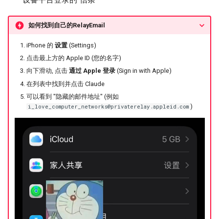
器学习/深度学习系统 相关
的研究需要什么样的知识
MobiCom14 LTE-WIFI-
如何找到自己的RelayEmail
结构》
Switch
iPhone 的
设置
(Settings)
醍醐灌顶 -《博士这五年》
MobiCom18 EuroRoaming
点击最上方的 Apple ID (您的名字)
向下滑动, 点击
通过 Apple 登录
(Sign in with Apple)
醍醐灌顶 -《读博那些事
SIGCOMM21 ExchangeIP
在列表中找到并点击 Claude
儿》
可以看到 "隐藏的邮件地址" (例如
TNSM24
)
i_love_computer_networks@privaterelay.appleid.com
女娲补天-优化方法期末突
CellularResilience
击
INFOCOM22 CSGI
女娲补天-操作系统期末突
击
INFOCOM24 SAFH
华清池日记-有趣的校园网
INFOCOM25 SkyOctopus
SIGCOMM18 RevisitRDMA