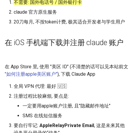
不需要: 国外电话号 / 国外银行卡
Intelligence
claude 官方原生服务
Lec 12 Parallel Machine
醍醐灌顶 - WhyNotTV#2观
Chapter 16 String类和标
ToN23 StarFront
Learning (Part 1)
Database System
后感
板库
20刀每月, 不按token计费, 极其适合开发者与学生用户
WWW25 Spache
Lec 13 Ray - A universal
Computer Security
醍醐灌顶 -《当CEO重读
Chapter 17 输入、输出和
在 iOS 手机端下载并注册 claude 账户
framework for distributed
PhD-论智慧与勇气》
INFOCOM24 SkyCastle
computing
Internet Architecture
Chapter 18 探讨C++新标准
醍醐灌顶 -《如何优雅地参
WCNC24 EdgeServer
Lec 14 Parallel Machine
与开源开发》
Software Engineering
在 App Store 里, 使用 "美区 ID" (不清楚的话可以见本站前文
Learning (Part 2)
HotNets24 LEO CC
"如何注册apple美区账户"
), 下载 Claude App
醍醐灌顶 -《机器学习科研
Applications of Parallel
Lec 15 Dense Linear Algeb
的十年》
Computers
全局 VPN 代理: 最好 🇺🇸
IWCMC23 DynamicLink
(Part 1)
注册过程比较麻烦, 要点是:
醍醐灌顶 -《SIGCOMM
Parallel Computing
AcademicEdu09 MobileIP
一定要用apple账户注册, 且"隐藏邮件地址"
Lec 16 Dense Linear Algeb
Test-of-Time Award 背后
(Part 2)
的故事》
SMS 在线短信服务
SIGCOMM22 Prognos
要自行牢记:
AppleRelayPrivate Email
, 这是未来其他
醍醐灌顶 -《了解/从事 机
NeurIPS24 SGLang
设备平台登录的“信条”