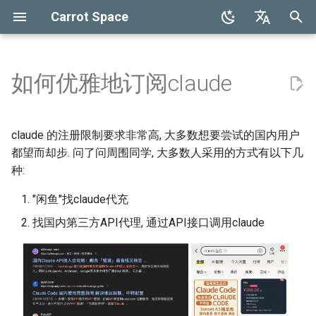
Carrot Space
正
English
在
中文
如何优雅地订阅claude
LinuxX01
Ubuntu 24.04 安装指南
环境配置与入门
在 iOS 手机端下载并注册
Google Pixel 系列"黑话"
C++ Primer Plus
Mobile Computing
ns-3
基础算法
开源协议简介
Go Test
基础语法介绍
Mkdocs + GithubPages
Github Issues and PR
Basic Installation Software
天真尝试 - Vim Config
Py 初印象
Debugging C++ Programs
Configure
基础概念
Go Concurrency
Vue Walkthrough
Web 服务基础
特点
慢生活的思考
Chapter 2 开始学习C++
ICS Part1 Conclusion
Course
Chapter 1 计算机网络概述
总复习
Lecture 3 AEP
Part 1 期末备考指南
Lecture 1 Network
Module 0 Introduction to Un
Lecture 0 Overview
Chapter 2 Agent
Course
Course
Chapter 1 Outline
Lec 1 Introduction & Overv
Lec 1 Why Parallel
Private5G 阅读笔记
NTN Overview
SIGCOMM16 RoCE
Unison
CS268 Seminar
0 ns-3 基础配置
0 mininet preface
1 Implementation of SkyPil
实验复现
STK Installation
Installation
Quick Start
Start
Dev
Open5GS Docker 环境部署
基础配置与起步
数字三角形模型
并查集
位运算-递归-递推
Linux101 学习记录
Linux 命令行的艺术
Git 学习指南
Docker 入门指南
yazi
AWS 服务器配置指南
Zsh Shell 配置
网关服务器使用
Database 简介和环境
初
claude 账户
Fundamentals
始
Shell
Ubuntu 24.04 基础配置
变量与类型
Google Pixel 入坑"折腾"
Computer Systems - A
NTN 6G
mininet
数据结构
Python Test
详细语法整理
mdBook + GithubActions
Github Action and
Terminal Simulator and
逐渐熟悉 - Vim Workflow
Py 基础语法
Error Detection and
Debugging and Errors
基础用法
什么是VPN
工具
游戏开发体验
Linux201 学习记录
Docker 基础
Chapter 3 处理数据
ICS Part2 Conclusion
Lab
Chapter 2 应用层
课程评价与感想
Lecture 4 Entropy Rate
Part 2 常用算法模板
Module 1 Game Engine +
Lecture 1 Lexer-1
Chapter 3 Uninformed Sear
Assignments
Lec 2 Memory Hierarchies
Lec 2 Modern Multi-Core
Mobile Ad Hoc Network
NTN Outlook
ICDCS23 Less is More
SkyPilot
2025 Conference Papers
1 ns-3 入门程序解析
1 mininet walkthrough
2 QuickStart of SkyPilot
核心逻辑
STK Start
Basic Func
Advanced Start
Issue
OAI Docker 环境部署
测 RTT
最长上升子序列模型 1
树状数组
前缀和-差分-二分
MacOS 命令行的艺术
Git 个人使用
Tmux Workflow
Fish Shell 配置
SSH 常用指令
SQL 入门语法
claude 的注册限制要求非常高, 大多数想要尝试的国内用户
在 iOS 手机端订阅 claude pro
Programmer's Perspective
Workflow
Tools
Handling
Lecture 2 Internet and Data
Objects
and Matrix Multiplication
Processor
化
都望而却步. 问了问周围同学, 大多数人采用的方式有以下几
Center Networks
Git
VMware Workstation 虚拟机
控制流
程序员需要对Pixel做些什么
Networks
SkyPilot
搜索与图论
C++ Test
Hugo Markdown
GithubPages
自用备忘录 - Cheat Sheet
Py 包管理
What is DS_Store
层次概念
“翻🧱”二三事
经历
F-1签证办理全过程
k8s 基础
Chapter 4 复合类型
Lab 1 Data Lab
Chapter 3 传输层
Lecture 5 Data Compressi
Part 3 练习题
Lecture 2 Lexer-2
Chapter 4 Informed Search
Mobile Computing Models
O-RAN FirstLook
ASPLOS23 MSCCL
Hypatia
2026 Conference Papers
2 ns-3 参数控制
3 SkyPilot Serve
模拟器内核
STK with Python
Components
With UERANSIM
Experiments
OAI-Open5GS 数据流追踪
UDP 打流
最长上升子序列模型 2
线段树 1
排序-RMQ
Shell 脚本编程
Git 团队协作
iPerf
终端选择
SSH 使用技巧
SQL 常用的数据库/表
种:
搜
配置
在电脑端登录使用
Great Ideas in Computer
Github Package and
Plugins in Terminal (Zsh)
Constexpr functions
Part1
Module 2 Bounds +
Lec 3 Matrix Multiplication
Lec 3 Parallel Programmin
Architecture (Machine
Releases
Lecture 3 Virtualization
Navigation
and the Roofline Model
Abstractions
Docker + k8s
函数
Paper Reproductions
Hypatia
数学知识
公网部署网页 (Cloudflare)
最终选择 - LazyVim
Py 虚拟环境
节点与工作负载
女娲补天-马理论期末突击
"闲鱼"找claude代充
Chapter 5 循环与关系表达
Lab 2 Bomb Lab
Chapter 4 网络层 - 数据平
Lecture 3 RE and Automata
Chapter 5 Beyond Classica
Mobile APP Architectures
O-RAN DeepDive
JCST23 xCCL
NetSys Emulators
3 ns-3 模拟建立拓扑
4 SkyServe Usage
STK Basic Component
Orbit Elements
OAI CU/DU 分离 + Multi-U
TCP 打流
背包问题 1
线段树 2
.gitignore 使用规范
Jetson TX2
dotfiles 制作与管理
gpg 密钥认证
SQL CRUD
索
Structures)
Ubuntu Server 20.04 虚拟机安
Next: Claude Desktop /
IDE and Text Editor
Exceptions
Lecture 6 Data Compressi
Search
找国内第三方API代理, 通过API接口调用claude
引
装
Claude Code
Part2
Lecture 4 Mininet
Module 3 UI, Interaction,
Lec 4 Shared Memory
Lec 4 Parallel Programmin
Dev Tools
模式匹配
Paper Clusters
STK
动态规划
PyTorch 环境配置
体系结构与组成
女娲补天-习概期末突击
Chapter 6 分支语句与逻辑
Lab 3 Attack Lab
Chapter 5 网络层 - 控制平
Lecture 4 CFG and PDA
Mobility Management
NTN Signalings
ScienceDirect09 Two-tree
SIGMOBILE Emulators
4 ns-3 Tracing的全部实现
5 SkyPilot and Other Syst
STK Data Type
背包问题 2
平衡树
Git 工具
OBS Studio
tty + 终端模拟器
在 Python 中使用 SQL
Computer Networking - A
Game Manager, Gradual
Programming - Mostly
Basics
擎
Git and SSH
Input and Output (I/O)
算符
Chapter 6 Adversarial Sear
Algorithms
理
Top-Down Approach
Changes, Autonomous
OpenMP
Ubuntu Server 24.04 服务器安
划算吗? 够用吗?
Lecture 7 Data Compressi
Lecture 5 SDN and OpenF
AWS Server
结构体
SkyField
贪心
层次设计
女娲补天-编译原理期末突
Lab 4 Cache Lab
Chapter 6 链路层
Lecture 5 LL(1)
MIPv4 and MIPv6
Crowd-Sourced Platform
6 SkyServe CLI
STK Advance
背包问题 3
Git 开发经验复盘
AutoDL 初体验
Behavior
装
Part3
Lec 5 Work Distribution an
Static and Dynamic Library
击-1
Chapter 7 函数 - C++的编
Chapter 7 CSP
EuroSys24 Unison
5 ns-3 Data Collection
Probability Theory
Lec 5 Sources of Paralleli
Scheduling
块
Lecture 6 OpenFlow
Terminal
引用与借用
free5gc
时空复杂度分析
Lab 5 Optimization Lab
Lecture 6 A*
Wireless Networks
Cellular Protocol Stack
STK Instances
背包问题 4
Tailscale 部署指南