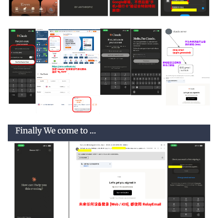
NSDI24 Serval
ASPLOS26 Radshield
INFOCOM24 Phoenix
MobiCom24 CosMac
SIGCOMM21 L2D2
MobiCom23 Umbra
INFOCOM23 Falcon
INFOCOM24 TargetFuse
INFOCOM24 SECO