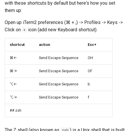
器学习/深度学习系统 相关
with these shortcuts by default but here's how you set
的研究需要什么样的知识
them up:
MobiCom14 LTE-WIFI-
结构》
Switch
Open up iTerm2 preferences (⌘ + ,) -> Profiles -> Keys ->
Click on
icon (add new Keyboard shortcut).
+
醍醐灌顶 -《博士这五年》
MobiCom18 EuroRoaming
shortcut
action
Esc+
醍醐灌顶 -《读博那些事
SIGCOMM21 ExchangeIP
儿》
⌘←
Send Escape Sequence
OH
TNSM24
女娲补天-优化方法期末突
CellularResilience
⌘→
Send Escape Sequence
OF
击
INFOCOM22 CSGI
⌥←
Send Escape Sequence
b
女娲补天-操作系统期末突
击
INFOCOM24 SAFH
⌥→
Send Escape Sequence
f
华清池日记-有趣的校园网
## zsh
INFOCOM25 SkyOctopus
SIGCOMM18 RevisitRDMA
The Z shell (also known as
) is a Unix shell that is built
zsh