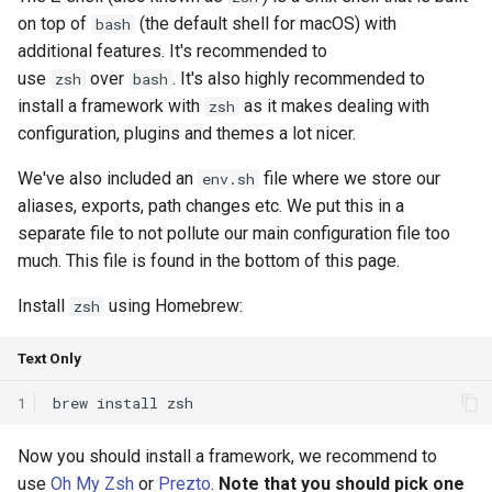
on top of
(the default shell for macOS) with
bash
SIGCOMM10 DCTCP
additional features. It's recommended to
use
over
. It's also highly recommended to
zsh
bash
SIGCOMM15 DCQCN
install a framework with
as it makes dealing with
zsh
configuration, plugins and themes a lot nicer.
SIGCOMM15 TIMELY
We've also included an
file where we store our
env.sh
SIGCOMM19 HPCC
aliases, exports, path changes etc. We put this in a
separate file to not pollute our main configuration file too
NSDI22 PowerTCP
much. This file is found in the bottom of this page.
HotNets20 IoC
Install
using Homebrew:
zsh
ASPLOS20 OEC
Text Only
1
ASPLOS23 Kodan
Now you should install a framework, we recommend to
ASPLOS24 EagleEye
use
Oh My Zsh
or
Prezto
.
Note that you should pick one