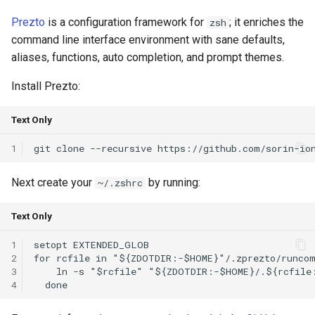
Prezto
is a configuration framework for
; it enriches the
zsh
command line interface environment with sane defaults,
aliases, functions, auto completion, and prompt themes.
Install Prezto:
Text Only
1
Next create your
by running:
~/.zshrc
Text Only
1
setopt EXTENDED_GLOB

2
for rcfile in "${ZDOTDIR:-$HOME}"/.zprezto/runcom
3
    ln -s "$rcfile" "${ZDOTDIR:-$HOME}/.${rcfile:
4