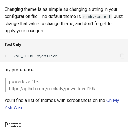
Changing theme is as simple as changing a string in your
configuration file. The default theme is
. Just
robbyrussell
change that value to change theme, and don't forget to
apply your changes.
Text Only
1
my preference:
powerlevel10k:
https://github.com/romkatv/powerlevel10k
You'll find a list of themes with screenshots on the
Oh My
Zsh Wiki
.
Prezto