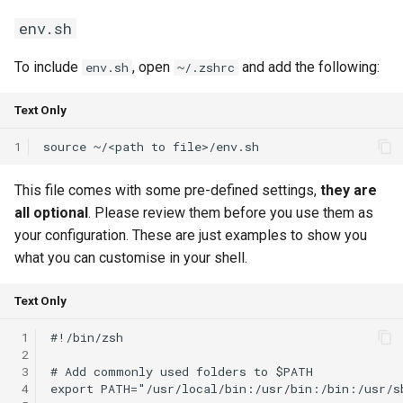
env.sh
To include
, open
and add the following:
env.sh
~/.zshrc
Text Only
1
This file comes with some pre-defined settings,
they are
all optional
. Please review them before you use them as
your configuration. These are just examples to show you
what you can customise in your shell.
Text Only
 1
#!/bin/zsh

 2
 3
# Add commonly used folders to $PATH

 4
export PATH="/usr/local/bin:/usr/bin:/bin:/usr/sb