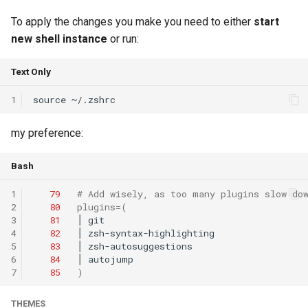
Arxiv25 SatReplica
To apply the changes you make you need to either
start
new shell instance
or run:
INFOCOM23 SaTCP
Text Only
INFOCOM24 SlimCons
1
MobiCom24 SHORT
my preference:
ATC25 LEOCraft
Bash
SenSys26 Serenade
1
79
# Add wisely, as too many plugins slow do
2
80
plugins
=(
SIGCOMM23 Slingshot
3
81
│
4
82
│
5
83
│
MobiCom23 Atlas
6
84
│
7
85
)
SOSP19 Snap
THEMES