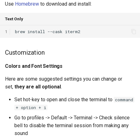
Module 4 Camera
and Locality in Simulation
Ubuntu 24.04 配置 Hyprland
Lecture 8 Channel Capacity
女娲补天-编译原理期末突
Configuration
Chapter 8 Quantifying
SIGCOMM09 FatTree
6 ns-3 复盘思考
Use
Homebrew
to download and install:
manipulations, and multiple
桌面
Mathematical Physics
Part1
Lec 6 Locality,
击-2
Chapter 8 函数探幽(上)
Lecture 7 SDN Control Pla
Uncertainty
Server Ops
open5gs
高级动态规划
Lab 6 Linker Lab
Lecture 7 Symbol Table
STK Starlink Instances
状态机模型
iSH-优雅地在iPad编程
views
Equations
Lec 6 More on
Communication, and
Plugins
SIGCOMM24 dSDN
7 ns-3 MacOS
Text Only
Communication-optimal
Contention
eBPF 初探
Lecture 9 Channel Capacity
女娲补天-认知计算与机器
Chapter 8 函数探幽(下)
Lecture 8 Network
Chapter 9 Probabilistic
Database && SQL
StarryNet
高级数据结构
Appendix I 常见汇编指令
Lecture 8 Semantics Analy
区间 DP
Matmul
1
Circuit
Part2
学习期末突击
Verification
Reasoning
zsh-syntax-
NSDI23 SkyPilot
Lec 7 GPU Architecture &
Basic Linux Commands
highlighting
Chapter 9 内存模型和名称
OpenAirInterface
高级搜索
Lecture 9 Intermediate Co
状态压缩 DP
Lec 7 Introduction to GPUs
CUDA
Info Theory
Lecture 10 Channel Capaci
女娲补天-软件工程期末突
间
Chapter 10 Making Simple
Generation
HotOS21 Sky Computing
Customization
Part3
Linux 运维速查指南
击
Decisions
zsh-autosuggestions
Amarisoft
基础算法技巧
Lec 8 Data Parallel
Lec 8 Data-Parallel Thinkin
Algorithm Design and
Chapter 10 对象和类
Lecture 10 Runtime Space
SIGCOMM23 ConWeave
Colors and Font Settings
Algorithms
Analysis
Lecture 11 Differential
女娲补天-数值分析期末突
Chapter 11 Linear Models 
Enforce Changes
STL + 奇技淫巧
Entropy Part1
Lec 9 Spark
击
Regression
Chapter 11 使用类
SOSP21 dSpace
Here are some suggested settings you can change or
Lec 9 Distributed Memory
Software Defined Network
Themes
set,
they are all optional
.
Machines and Programmin
Lecture 12 Differential
Lec 11 Cache Coherence
女娲补天-数据库系统期末
Chapter 12 Linear Models 
Chapter 12 类和动态内存
HotNets18 StarLink
Set hot-key to open and close the terminal to
command
Entropy Part2
Introduction to 2D Game
突击
Classification
Prezto
+ option + i
Lec 10 Advanced MPI and
Development
Lec 12 Memory Consisten
Chapter 13 类继承
IMC20 Hypatia
Collective Communication
Lecture 13 Gaussian Chann
女娲补天-体系结构期末突
Modules
Go to profiles -> Default -> Terminal -> Check silence
Algorithms
Compilers
击
Chapter 14 C++中的代码
NSDI23 StarryNet
bell to disable the terminal session from making any
Lecture 14 Review
Themes
sound
Lec 11 UPC++
Introduction to Artificial
我在沙坡村的学习观
Chapter 15 友元、异常和
INFOCOM22 SpaceRTC