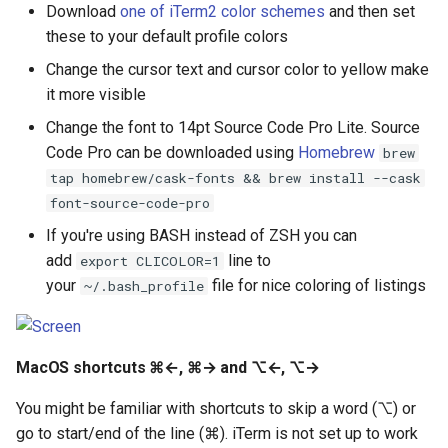
Download
one of iTerm2 color schemes
and then set
Intelligence
env.sh
these to your default profile colors
Lec 12 Parallel Machine
醍醐灌顶 - WhyNotTV#2观
Chapter 16 String类和标
ToN23 StarFront
Learning (Part 1)
Database System
后感
Change the cursor text and cursor color to yellow make
板库
it more visible
WWW25 Spache
Lec 13 Ray - A universal
Computer Security
醍醐灌顶 -《当CEO重读
Chapter 17 输入、输出和
Change the font to 14pt Source Code Pro Lite. Source
framework for distributed
PhD-论智慧与勇气》
INFOCOM24 SkyCastle
Code Pro can be downloaded using
Homebrew
brew
computing
Internet Architecture
Chapter 18 探讨C++新标准
tap homebrew/cask-fonts && brew install --cask
醍醐灌顶 -《如何优雅地参
WCNC24 EdgeServer
font-source-code-pro
Lec 14 Parallel Machine
与开源开发》
Software Engineering
If you're using BASH instead of ZSH you can
Learning (Part 2)
HotNets24 LEO CC
add
line to
export CLICOLOR=1
醍醐灌顶 -《机器学习科研
Applications of Parallel
your
file for nice coloring of listings
Lec 15 Dense Linear Algeb
~/.bash_profile
的十年》
Computers
IWCMC23 DynamicLink
(Part 1)
醍醐灌顶 -《SIGCOMM
Parallel Computing
AcademicEdu09 MobileIP
Lec 16 Dense Linear Algeb
Test-of-Time Award 背后
MacOS shortcuts ⌘←, ⌘→ and ⌥←, ⌥→
(Part 2)
的故事》
SIGCOMM22 Prognos
You might be familiar with shortcuts to skip a word (⌥) or
go to start/end of the line (⌘). iTerm is not set up to work
醍醐灌顶 -《了解/从事 机
NeurIPS24 SGLang