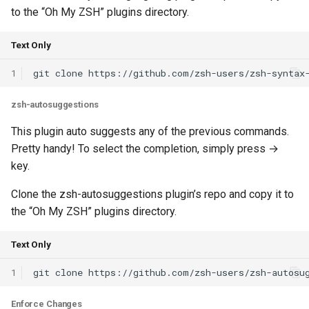
MobiCom21 Quasar
to the “Oh My ZSH” plugins directory.
SIGCOMM21 SatNetLab
Text Only
Nature25 Carbon-neutral
1
DC
zsh-autosuggestions
TPRC25 Starlink Impact
This plugin auto suggests any of the previous commands.
Pretty handy! To select the completion, simply press →
CoNEXT25 NTN LEO
key.
SIGMETRICS26 Starlink vs.
Clone the zsh-autosuggestions plugin’s repo and copy it to
5G
the “Oh My ZSH” plugins directory.
Arxiv26 Starlink with
Text Only
Vehicle Mobility
1
SIGCOMM23 Teal
Enforce Changes