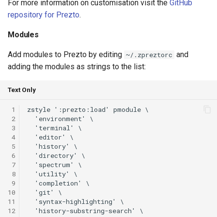
For more information on customisation visit the
GitHub
repository for Prezto
.
Modules
Add modules to Prezto by editing
and
~/.zpreztorc
adding the modules as strings to the list:
Text Only
 1
zstyle ':prezto:load' pmodule \

 2
  'environment' \

 3
  'terminal' \

 4
  'editor' \

 5
  'history' \

 6
  'directory' \

 7
  'spectrum' \

 8
  'utility' \

 9
  'completion' \

10
  'git' \

11
  'syntax-highlighting' \

12
  'history-substring-search' \
