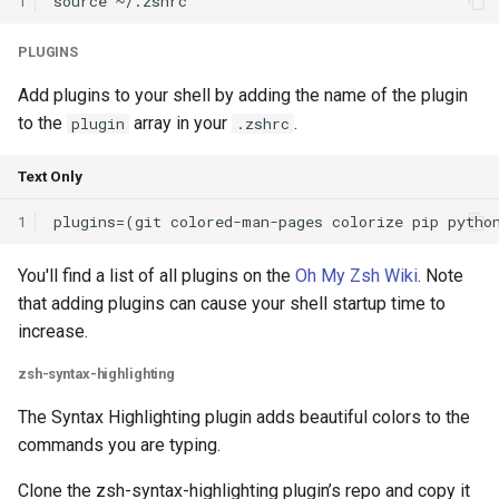
1
ICC21 LEO 6G-2
PLUGINS
Network18 Next5GC
Add plugins to your shell by adding the name of the plugin
SIGCOMM22 SpaceCore
to the
array in your
.
plugin
.zshrc
NSDI24 MOSAIC
Text Only
1
MobiCom23 SD LEO
You'll find a list of all plugins on the
Oh My Zsh Wiki
. Note
SIGCOMM25 SN2
that adding plugins can cause your shell startup time to
increase.
S&P24 SatOver
zsh-syntax-highlighting
WWW24 SatGuard
The Syntax Highlighting plugin adds beautiful colors to the
commands you are typing.
S&P25 DCator
Clone the zsh-syntax-highlighting plugin’s repo and copy it