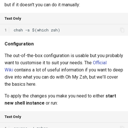
but if it doesn't you can do it manually:
ASE25 SateLight
Text Only
MICRO23 SpaceMicroDC
1
IComputing24 NTN 6G
Configuration
SpaceX24 D2C
The out-of-the-box configuration is usable but you probably
ArXiv25 DS2D
want to customise it to suit your needs. The
Official
Wiki
contains a lot of useful information if you want to deep
ChinaComm23 SatCoreNet
dive into what you can do with Oh My Zsh, but we'll cover
the basics here.
IoT22 ISTN 6G
To apply the changes you make you need to either
start
new shell instance
or run:
Comm18 SAGIN
Text Only
Network21 LEO 6G-1