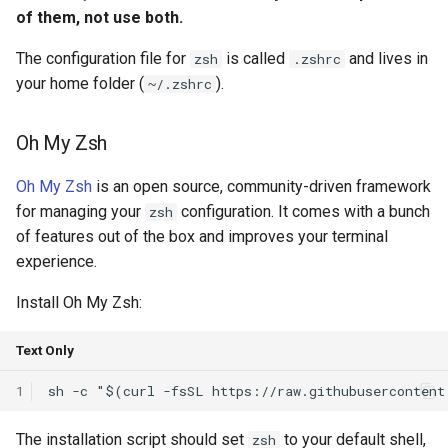
of them, not use both.
NSDI24 Serval
The configuration file for
is called
and lives in
zsh
.zshrc
ASPLOS26 Radshield
your home folder (
).
~/.zshrc
INFOCOM24 Phoenix
Oh My Zsh
MobiCom24 CosMac
Oh My Zsh
is an open source, community-driven framework
for managing your
configuration. It comes with a bunch
zsh
SIGCOMM21 L2D2
of features out of the box and improves your terminal
experience.
MobiCom23 Umbra
Install Oh My Zsh:
INFOCOM23 Falcon
Text Only
INFOCOM24 TargetFuse
1
INFOCOM24 SECO
The installation script should set
to your default shell,
zsh