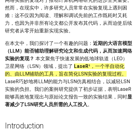
网络实验的复现对于推动计算机网络研究的进步至关重要。
Intelligence
Kubernetes
IMC20 Hypatia
RIPE Atlas 串烧
然而，在现实中，许多研究人员常常在实验复现上遇到困
Lec 12 Parallel Machine
醍醐灌顶 - WhyNotTV#2观
Chapter 16 String类和标
ToN23 StarFront
难：这不仅因为阅读、理解和调试先前的工作既耗时又耗
Learning (Part 1)
Database System
后感
板库
Go
Arxiv24 xeoverse
LeoScope
力，也因为并非所有论文都公开发布其代码，从而迫使后续
WWW25 Spache
研究者从零开始重新实现实验。
Lec 13 Ray - A universal
Computer Security
醍醐灌顶 -《当CEO重读
Chapter 17 输入、输出和
Rust
IEEE Access21 Simu5G
Proj-PanLab
framework for distributed
在本文中，我们探讨了一个有趣的问题：
PhD-论智慧与勇气》
近期的大语言模型
INFOCOM24 SkyCastle
computing
Internet Architecture
（LLM）能否辅助理解研究论文和生成代码，从而加速网络
Chapter 18 探讨C++新标准
Vue.js
NSDI23 DChannel
醍醐灌顶 -《如何优雅地参
实验的复现？
本文聚焦于快速发展的低地球轨道（LEO）
WCNC24 EdgeServer
Lec 14 Parallel Machine
与开源开发》
Software Engineering
卫星网络（LSN）领域，提出了
LaseR¹
，一个半自动化
Web Dev
ICNP20 StarPerf
Learning (Part 2)
的、由LLM辅助的工具，旨在简化LSN实验的复现过程。
HotNets24 LEO CC
醍醐灌顶 -《机器学习科研
Applications of Parallel
LaseR巧妙地将LLM的能力与LSN仿真相结合，以减轻LSN
LLM Dev
INFOCOM23 StarCure
Lec 15 Dense Linear Algeb
的十年》
Computers
实验的负担。我们的案例研究提供了初步证据，表明LaseR
IWCMC23 DynamicLink
(Part 1)
能够高效地复现出与原始论文报告一致的实验结果，同时
显
Android Dev
NSDI22 cISP
醍醐灌顶 -《SIGCOMM
Parallel Computing
AcademicEdu09 MobileIP
著减少了LSN研究人员所需的人工投入
。
Lec 16 Dense Linear Algeb
Test-of-Time Award 背后
APNet25 APSimAI
(Part 2)
的故事》
SIGCOMM22 Prognos
Introduction
IEEE Access21 ns-3-leo
醍醐灌顶 -《了解/从事 机
NeurIPS24 SGLang