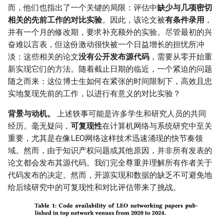
MobiCom21 Quasar
而，他们也指出了一个关键的局限：评估中
缺少与几项密切
相关的先前工作的对比实验
。因此，该论文被
有条件录用
，
SIGCOMM21 SatNetLab
并有一个月的修改期，要求补充额外的实验。尽管最初的兴
奋难以言表，但这份激动很快被一个日益增长的担忧所冲
Nature25 Carbon-neutral
淡：这些相关的论文
没有公开发布源代码
，需要从零开始重
DC
新实现它们的方法。随着截止日期的临近，一个紧迫的问题
随之而来：这位博士生如何在紧张的时间限制下，高效且忠
TPRC25 Starlink Impact
实地复现先前的工作，以进行有意义的对比实验？
CoNEXT25 NTN LEO
背景与动机。
上述轶事可能是许多学生和研究人员的共同
经历。毫无疑问，
可复现性
在计算机网络与系统研究中至关
SIGMETRICS26 Starlink vs.
重要，尤其是在像LEO网络这样技术迅速涌现的快节奏领
5G
域。然而，由于知识产权问题或其他原因，并非所有发表的
论文都会发布其源代码。我们完全尊重并理解所有作者关于
Arxiv26 Starlink with
代码发布的决定。然而，开源实现和数据的缺乏不可避免地
Vehicle Mobility
给后续研究中的可复现性和对比评估带来了挑战。
SIGCOMM23 Teal