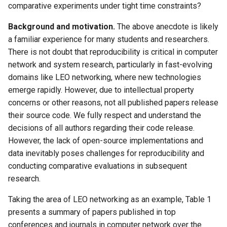
comparative experiments under tight time constraints?
SIGCOMM10 DCTCP
NSDI20 ABC
Background and motivation.
The above anecdote is likely
a familiar experience for many students and researchers.
SIGCOMM15 DCQCN
There is not doubt that reproducibility is critical in computer
network and system research, particularly in fast-evolving
SIGCOMM15 TIMELY
domains like LEO networking, where new technologies
emerge rapidly. However, due to intellectual property
SIGCOMM19 HPCC
concerns or other reasons, not all published papers release
their source code. We fully respect and understand the
NSDI22 PowerTCP
decisions of all authors regarding their code release.
HotNets20 IoC
However, the lack of open-source implementations and
data inevitably poses challenges for reproducibility and
ASPLOS20 OEC
conducting comparative evaluations in subsequent
research.
ASPLOS23 Kodan
Taking the area of LEO networking as an example, Table 1
presents a summary of papers published in top
ASPLOS24 EagleEye
conferences and journals in computer network over the