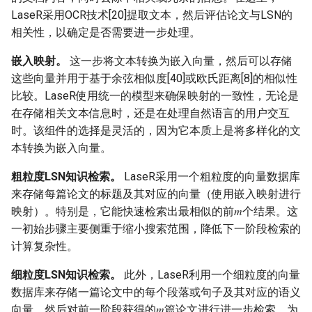
LaseR采用OCR技术[20]提取文本，然后评估论文与LSN的
相关性，以确定是否需要进一步处理。
嵌入映射。
这一步将文本转换为嵌入向量，然后可以存储
这些向量并用于基于余弦相似度[40]或欧氏距离[8]的相似性
比较。LaseR使用统一的模型来确保映射的一致性，无论是
在存储相关文本信息时，还是在处理自然语言的用户交互
时。该组件的选择是灵活的，因为它本质上是将多样化的文
本转换为嵌入向量。
粗粒度LSN知识检索。
LaseR采用一个粗粒度的向量数据库
来存储每篇论文的标题及其对应的向量（使用嵌入映射进行
映射）。特别是，它能快速检索出最相似的前𝑚个结果。这
一初始步骤主要侧重于缩小搜索范围，降低下一阶段检索的
计算复杂性。
细粒度LSN知识检索。
此外，LaseR利用一个细粒度的向量
数据库来存储一篇论文中的每个段落或句子及其对应的语义
向量。然后对前一阶段获得的𝑚篇论文进行进一步检索，为