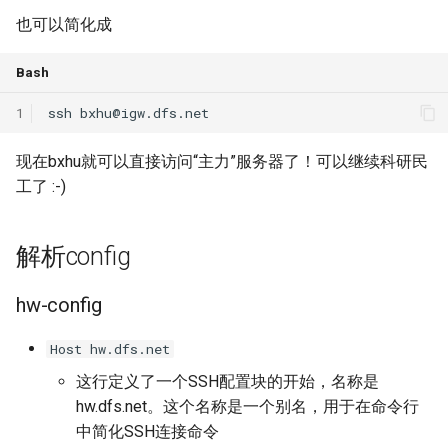
也可以简化成
SIGCOMM10 DCTCP
Bash
SIGCOMM15 DCQCN
1
ssh
bxhu@igw.dfs.net
SIGCOMM15 TIMELY
现在bxhu就可以直接访问“主力”服务器了！可以继续科研民
SIGCOMM19 HPCC
工了 :-)
NSDI22 PowerTCP
解析config
HotNets20 IoC
hw-config
ASPLOS20 OEC
Host hw.dfs.net
ASPLOS23 Kodan
这行定义了一个SSH配置块的开始，名称是
hw.dfs.net。这个名称是一个别名，用于在命令行
ASPLOS24 EagleEye
中简化SSH连接命令