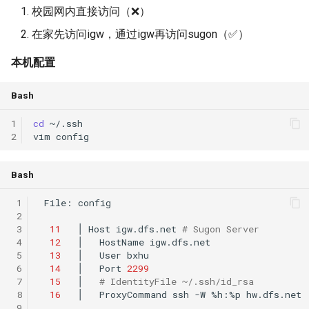
校园网内直接访问（❌）
Intelligence
Kubernetes
Lec 12 Parallel Machine
醍醐灌顶 - WhyNotTV#2观
Chapter 16 String类和标
ToN23 StarFront
在家先访问igw，通过igw再访问sugon（✅）
Learning (Part 1)
Database System
后感
板库
Go
本机配置
WWW25 Spache
Lec 13 Ray - A universal
Computer Security
醍醐灌顶 -《当CEO重读
Chapter 17 输入、输出和
Rust
framework for distributed
Bash
PhD-论智慧与勇气》
INFOCOM24 SkyCastle
computing
Internet Architecture
Chapter 18 探讨C++新标准
Vue.js
1
cd
~/.ssh

醍醐灌顶 -《如何优雅地参
WCNC24 EdgeServer
2
vim
Lec 14 Parallel Machine
与开源开发》
Software Engineering
Web Dev
Learning (Part 2)
HotNets24 LEO CC
Bash
醍醐灌顶 -《机器学习科研
Applications of Parallel
LLM Dev
Lec 15 Dense Linear Algeb
的十年》
Computers
IWCMC23 DynamicLink
 1
File:
config

(Part 1)
 2
Android Dev
 3
11
│
Host
igw.dfs.net
# Sugon Server
醍醐灌顶 -《SIGCOMM
Parallel Computing
AcademicEdu09 MobileIP
 4
12
│
HostName
Lec 16 Dense Linear Algeb
Test-of-Time Award 背后
 5
13
│
User
(Part 2)
的故事》
 6
14
│
Port
2299
SIGCOMM22 Prognos
 7
15
│
# IdentityFile ~/.ssh/id_rsa
 8
16
│
ProxyCommand
ssh
-W
%h:%p
hw.dfs.net

醍醐灌顶 -《了解/从事 机
NeurIPS24 SGLang
 9