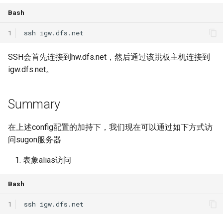
MobiCom21 Quasar
Bash
SIGCOMM21 SatNetLab
1
ssh
Nature25 Carbon-neutral
SSH会首先连接到hw.dfs.net，然后通过该跳板主机连接到
DC
igw.dfs.net。
TPRC25 Starlink Impact
Summary
CoNEXT25 NTN LEO
在上述config配置的加持下，我们现在可以通过如下方式访
SIGMETRICS26 Starlink vs.
问sugon服务器
5G
表象alias访问
Arxiv26 Starlink with
Vehicle Mobility
Bash
1
ssh
SIGCOMM23 Teal