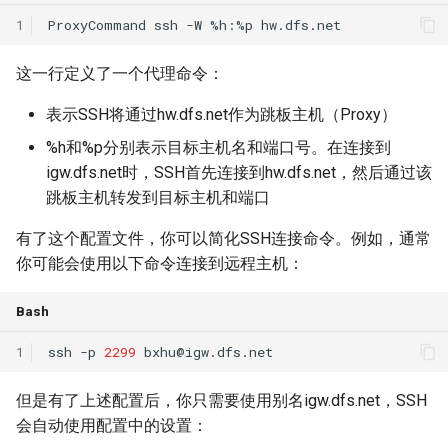
ICC21 LEO 6G-2
1
ProxyCommand
ssh
-W
%h:%p
Network18 Next5GC
这一行定义了一个代理命令：
SIGCOMM22 SpaceCore
表示SSH将通过hw.dfs.net作为跳板主机（Proxy）
%h和%p分别表示目标主机名和端口号。在连接到
NSDI24 MOSAIC
igw.dfs.net时，SSH首先连接到hw.dfs.net，然后通过该
跳板主机转发到目标主机和端口
MobiCom23 SD LEO
有了这个配置文件，你可以简化SSH连接命令。例如，通常
SIGCOMM25 SN2
你可能会使用以下命令连接到远程主机：
S&P24 SatOver
Bash
1
ssh
-p
2299
bxhu@igw.dfs.net
WWW24 SatGuard
但是有了上述配置后，你只需要使用别名igw.dfs.net，SSH
S&P25 DCator
会自动使用配置中的设置：