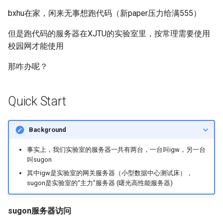
Module 4 Camera
and Locality in Simulation
Ubuntu 24.04 配置 Hyprlan
Lecture 8 Channel Capacity
女娲补天-编译原理期末突
Chapter 8 Quantifying
SIGCOMM09 FatTree
6 ns-3 复盘思考
bxhu在家，闲来无事想跑代码（新paper压力给满555）
manipulations, and multiple
Mathematical Physics
桌面
Part1
Lec 6 Locality,
击-2
Chapter 8 函数探幽(上)
Lecture 7 SDN Control Pla
Uncertainty
Markdown
open5gs
高级动态规划
Lab 6 Linker Lab
Lecture 7 Symbol Table
STK Starlink Instances
状态机模型
views
Equations
Lec 6 More on
Communication, and
SIGCOMM24 dSDN
7 ns-3 MacOS
但是跑代码的服务器在XJTU的实验室里，按常理需要使用
Communication-optimal
Contention
eBPF 初探
Lecture 9 Channel Capacity
女娲补天-认知计算与机器
Chapter 8 函数探幽(下)
Lecture 8 Network
Chapter 9 Probabilistic
GithubPages && Cloudflare
StarryNet
高级数据结构
Appendix I 常见汇编指令
Lecture 8 Semantics Analy
区间 DP
校园网才能使用
Matmul
Circuit
Part2
学习期末突击
Verification
Reasoning
NSDI23 SkyPilot
Lec 7 GPU Architecture &
Basic Linux Commands
Chapter 9 内存模型和名称
Github Development
OpenAirInterface
高级搜索
Lecture 9 Intermediate Co
状态压缩 DP
那咋办呢？
Lec 7 Introduction to GPUs
CUDA
Info Theory
Lecture 10 Channel Capaci
女娲补天-软件工程期末突
间
Chapter 10 Making Simple
Generation
HotOS21 Sky Computing
Part3
击
Linux 运维速查指南
Decisions
MacOS
Amarisoft
基础算法技巧
Quick Start
Lec 8 Data Parallel
Lec 8 Data-Parallel Thinkin
Algorithm Design and
Chapter 10 对象和类
Lecture 10 Runtime Space
SIGCOMM23 ConWeave
Algorithms
Analysis
Lecture 11 Differential
女娲补天-数值分析期末突
Chapter 11 Linear Models 
Linux
STL + 奇技淫巧
Entropy Part1
Lec 9 Spark
击
Regression
Chapter 11 使用类
SOSP21 dSpace
Background
Lec 9 Distributed Memory
Software Defined Network
Vim
Machines and Programmin
Lecture 12 Differential
Lec 11 Cache Coherence
女娲补天-数据库系统期末
Chapter 12 Linear Models 
Chapter 12 类和动态内存
HotNets18 StarLink
事实上，我们实验室的服务器一共有两台，一台叫igw，另一台
Entropy Part2
Introduction to 2D Game
突击
Classification
叫sugon
Python
Lec 10 Advanced MPI and
Development
Lec 12 Memory Consisten
Chapter 13 类继承
IMC20 Hypatia
其中igw是实验室的网关服务器（小型数据中心测试床），
Collective Communication
sugon是实验室的“主力”服务器 (曙光高性能服务器)
Lecture 13 Gaussian Chann
女娲补天-体系结构期末突
C++
Algorithms
Compilers
击
Chapter 14 C++中的代码
NSDI23 StarryNet
Lecture 14 Review
VSCode on MacOS
sugon服务器访问
Lec 11 UPC++
Introduction to Artificial
我在沙坡村的学习观
Chapter 15 友元、异常和
INFOCOM22 SpaceRTC