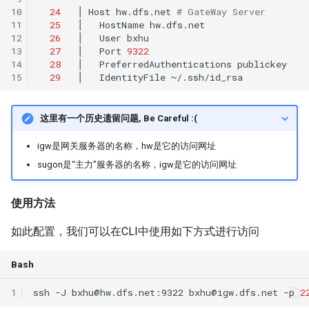
器学习/深度学习系统 相关
10
24
│
Host
hw.dfs.net
# GateWay Server
的研究需要什么样的知识
11
25
│
HostName
MobiCom14 LTE-WIFI-
12
26
│
User
结构》
Switch
13
27
│
Port
9322
14
28
│
PreferredAuthentications
醍醐灌顶 -《博士这五年》
15
29
│
IdentityFile
MobiCom18 EuroRoaming
醍醐灌顶 -《读博那些事
SIGCOMM21 ExchangeIP
这里有一个历史遗留问题, Be Careful :(
儿》
TNSM24
igw是网关服务器的名称，hw是它的访问网址
女娲补天-优化方法期末突
CellularResilience
sugon是“主力”服务器的名称，igw是它的访问网址
击
INFOCOM22 CSGI
使用方法
女娲补天-操作系统期末突
击
INFOCOM24 SAFH
如此配置，我们可以在CLI中使用如下方式进行访问
华清池日记-有趣的校园网
INFOCOM25 SkyOctopus
Bash
1
ssh
-J
bxhu@hw.dfs.net
:9322
bxhu@igw.dfs.net
-p
2
SIGCOMM18 RevisitRDMA