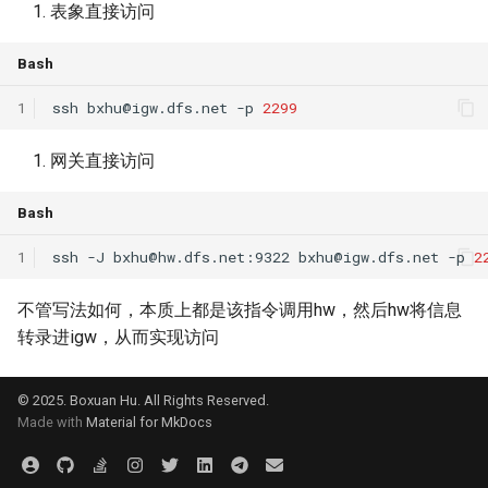
表象直接访问
Arxiv25 SatReplica
Bash
INFOCOM23 SaTCP
1
ssh
bxhu@igw.dfs.net
-p
2299
INFOCOM24 SlimCons
网关直接访问
MobiCom24 SHORT
Bash
ATC25 LEOCraft
1
ssh
-J
bxhu@hw.dfs.net
:9322
bxhu@igw.dfs.net
-p
2
SenSys26 Serenade
不管写法如何，本质上都是该指令调用hw，然后hw将信息
转录进igw，从而实现访问
SIGCOMM23 Slingshot
MobiCom23 Atlas
© 2025. Boxuan Hu. All Rights Reserved.
Made with
Material for MkDocs
SOSP19 Snap