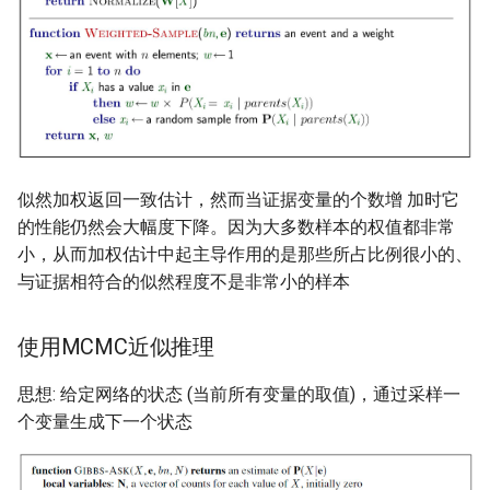
MobiCom21 Quasar
SIGCOMM21 SatNetLab
Nature25 Carbon-neutral
DC
TPRC25 Starlink Impact
似然加权返回一致估计，然而当证据变量的个数增 加时它
的性能仍然会大幅度下降。因为大多数样本的权值都非常
CoNEXT25 NTN LEO
小，从而加权估计中起主导作用的是那些所占比例很小的、
与证据相符合的似然程度不是非常小的样本
SIGMETRICS26 Starlink vs.
5G
使用MCMC近似推理
Arxiv26 Starlink with
思想: 给定网络的状态 (当前所有变量的取值)，通过采样一
Vehicle Mobility
个变量生成下一个状态
SIGCOMM23 Teal