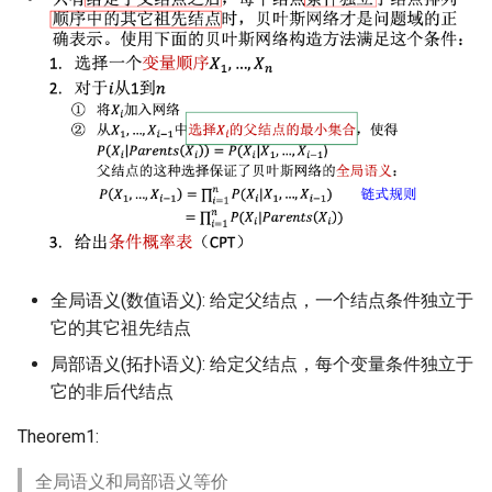
Lecture 15 Combinational
Part 2
Kubernetes
Lec 12 Parallel Machine
Logic
醍醐灌顶 - WhyNotTV#2观
Chapter 16 String类和标准模
ToN23 StarFront
Learning (Part 1)
后感
Chapter 14 Query Planning
板库
Go
Lecture 16 SDS State
Optimization
WWW25 Spache
Lec 13 Ray - A universal
醍醐灌顶 -《当CEO重读
Chapter 17 输入、输出和文件
Rust
framework for distributed
PhD-论智慧与勇气》
Lecture 17 Combinational
Chapter 15 Concurrency
INFOCOM24 SkyCastle
computing
Logic Blocks
Control Theory
Chapter 18 探讨C++新标准
Vue.js
醍醐灌顶 -《如何优雅地参
WCNC24 EdgeServer
Lec 14 Parallel Machine
与开源开发》
Chapter 16 Two-Phase
Web Dev
Learning (Part 2)
Locking
HotNets24 LEO CC
醍醐灌顶 -《机器学习科研
LLM Dev
全局语义(数值语义): 给定父结点，一个结点条件独立于
Lec 15 Dense Linear Algebra
的十年》
Chapter 17 Timestamp
IWCMC23 DynamicLink
它的其它祖先结点
(Part 1)
Ordering Concurrency Contr
Android Dev
局部语义(拓扑语义): 给定父结点，每个变量条件独立于
醍醐灌顶 -《SIGCOMM
AcademicEdu09 MobileIP
它的非后代结点
Lec 16 Dense Linear Algebra
Test-of-Time Award 背后
Chapter 18 Multi-Version
(Part 2)
的故事》
Concurrency Control
SIGCOMM22 Prognos
Theorem1:
醍醐灌顶 -《了解/从事 机
Chapter 19 Logging
全局语义和局部语义等价
NeurIPS24 SGLang