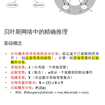
SIGCOMM10 DCTCP
SIGCOMM15 DCQCN
SIGCOMM15 TIMELY
贝叶斯网络中的精确推理
SIGCOMM19 HPCC
基础概念
NSDI22 PowerTCP
HotNets20 IoC
ASPLOS20 OEC
ASPLOS23 Kodan
ASPLOS24 EagleEye