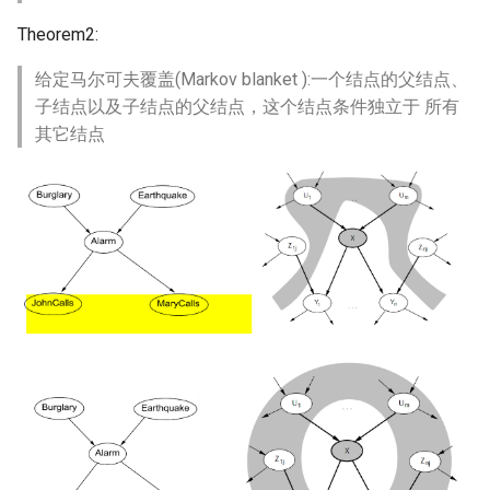
器学习/深度学习系统 相关
Theorem2:
的研究需要什么样的知识
Chapter 20 Recovery
MobiCom14 LTE-WIFI-
结构》
Switch
给定马尔可夫覆盖(Markov blanket ):一个结点的父结点、
Appendix 1 Relational Alge
子结点以及子结点的父结点，这个结点条件独立于 所有
醍醐灌顶 -《博士这五年》
MobiCom18 EuroRoaming
其它结点
醍醐灌顶 -《读博那些事
SIGCOMM21 ExchangeIP
儿》
TNSM24
女娲补天-优化方法期末突
CellularResilience
击
INFOCOM22 CSGI
女娲补天-操作系统期末突
击
INFOCOM24 SAFH
华清池日记-有趣的校园网
INFOCOM25 SkyOctopus
SIGCOMM18 RevisitRDMA