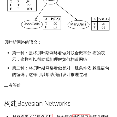
Module 4 Camera
and Locality in Simulation
Lecture 8 Channel Capacity
Ubuntu 24.04 配置 Hyprlan
Lecture 13 Introduction to
贝叶斯网络中的近似推理
女娲补天-编译原理期末突
Chapter 6 Memory
SIGCOMM09 FatTree
6 ns-3 复盘思考
manipulations, and multiple
Part1
Lec 6 Locality,
桌面
Lecture 6 Floating Point
Web
Chapter 8 函数探幽(上)
Lecture 7 SDN Control Plane
击-2
Management
Server Ops
Markdown
Lab 6 Linker Lab
Lecture 7 Symbol Table
open5gs
高级动态规划
STK Starlink Instances
状态机模型
iSH-优雅地在iPad编程
views
Lec 6 More on
Communication, and
直接采样 (从空网络采样)
SIGCOMM24 dSDN
7 ns-3 MacOS
Communication-optimal
Contention
Lecture 9 Channel Capacity
eBPF 初探
Lecture 7 Intro to RISC-V
Lecture 14 Cookies and C
Chapter 8 函数探幽(下)
Lecture 8 Network
女娲补天-认知计算与机器
Chapter 7 Hash Tables
Database && SQL
GithubPages && Cloudflare
Appendix I 常见汇编指令
Lecture 8 Semantics Analysis
StarryNet
高级数据结构
区间 DP
Matmul
Part2
Verification
学习期末突击
拒绝采样 (Rejection
NSDI23 SkyPilot
Lec 7 GPU Architecture &
Basic Linux Commands
Lecture 8 Data Transfer
Lecture 15 XSS and UI
Chapter 9 内存模型和名称空
sampling)
Chapter 8 B+ Trees
Github Development
Lecture 9 Intermediate Code
OpenAirInterface
高级搜索
状态压缩 DP
Lec 7 Introduction to GPUs
CUDA
Lecture 10 Channel Capacity
Attacks
间
女娲补天-软件工程期末突
Generation
HotOS21 Sky Computing
贝叶斯网络的语义：
Part3
击
Linux 运维速查指南
Lecture 9 Decision Making
似然加权 (Likelihood
Chapter 9 Index Concurren
MacOS
Amarisoft
基础算法技巧
Lec 8 Data Parallel
Lec 8 Data-Parallel Thinking
and Logical Operations
Lecture 16 SQL Injection a
Chapter 10 对象和类
weighting)
Control
Lecture 10 Runtime Space
SIGCOMM23 ConWeave
第一种：是将贝叶斯网络看做对联合概率分 布的表
Algorithms
Lecture 11 Differential
CAPTCHAs
女娲补天-数值分析期末突
Linux
STL + 奇技淫巧
示，这样可以帮助我们理解如何构造网络
Entropy Part1
Lec 9 Spark
击
Lecture 10 RISC-V
Chapter 11 使用类
使用MCMC近似推理
Chapter 10 Sorting &
SOSP21 dSpace
第二种：将贝叶斯网络看做是对一组条件依 赖性语句
Lec 9 Distributed Memory
Procedures
Aggregations
Vim
的编码，这样可以帮助我们设计推理过程
Machines and Programming
Lecture 12 Differential
Lec 11 Cache Coherence
女娲补天-数据库系统期末
Chapter 12 类和动态内存分配
HotNets18 StarLink
Entropy Part2
突击
Lecture 13 Running a Prog
Chapter 11 Join Algorithms
Python
二者等价！
Lec 10 Advanced MPI and
Lec 12 Memory Consistency
- CALL
Chapter 13 类继承
IMC20 Hypatia
Collective Communication
Lecture 13 Gaussian Channel
女娲补天-体系结构期末突
Chapter 12 Query Executio
C++
构建Bayesian Networks
Algorithms
击
Lecture 14 Introduction to
Part 1
Chapter 14 C++中的代码重用
NSDI23 StarryNet
Lecture 14 Review
SDS
VSCode on MacOS
Lec 11 UPC++
我在沙坡村的学习观
Chapter 13 Query Executio
Chapter 15 友元、异常和其他
INFOCOM22 SpaceRTC