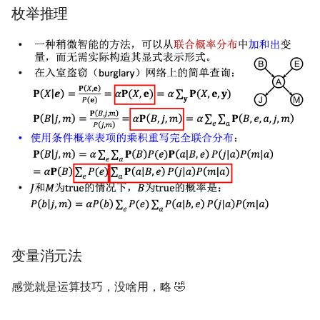
枚举推理
NSDI24 Serval
ASPLOS26 Radshield
INFOCOM24 Phoenix
MobiCom24 CosMac
SIGCOMM21 L2D2
MobiCom23 Umbra
INFOCOM23 Falcon
变量消元法
INFOCOM24 TargetFuse
感觉就是运算技巧，没啥用，略 🤣
INFOCOM24 SECO