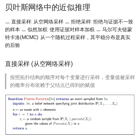
ASE25 SateLight
贝叶斯网络中的近似推理
MICRO23 SpaceMicroDC
ㅡ 直接采样: 从空网络采样 ㅡ 拒绝采样: 拒绝与证据不一致
的样本 ㅡ 似然加权: 使用证据对样本加权 ㅡ 马尔可夫链蒙
IComputing24 NTN 6G
特卡洛(MCMC): 从一个随机过程采样，其平稳分布是真实
的后验
SpaceX24 D2C
直接采样 (从空网络采样)
ArXiv25 DS2D
按照拓扑结构的顺序对每个变量进行采样，变量值被采样
ChinaComm23 SatCoreNet
的概率分布依赖于父结点已得到的赋值
IoT22 ISTN 6G
Comm18 SAGIN
Network21 LEO 6G-1