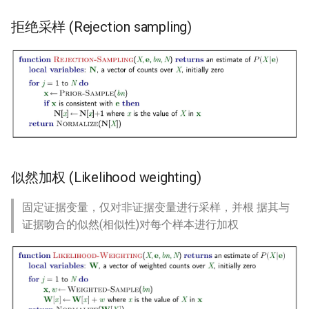
ICC21 LEO 6G-2
拒绝采样 (Rejection sampling)
Network18 Next5GC
SIGCOMM22 SpaceCore
NSDI24 MOSAIC
MobiCom23 SD LEO
似然加权 (Likelihood weighting)
SIGCOMM25 SN2
固定证据变量，仅对非证据变量进行采样，并根 据其与
S&P24 SatOver
证据吻合的似然(相似性)对每个样本进行加权
WWW24 SatGuard
S&P25 DCator